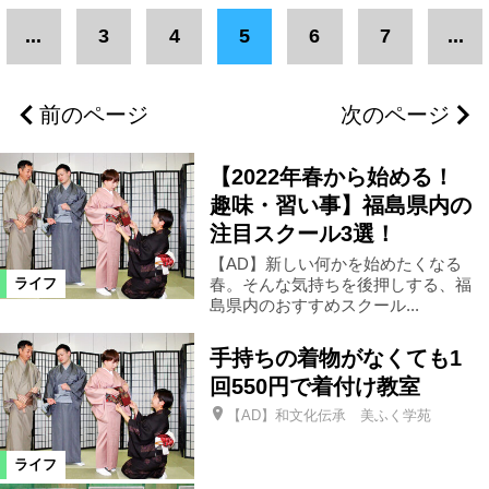
エリア
...
3
4
5
6
7
...
福島市
県北エリア
福島県全域
前のページ
次のページ
田村市
県中エリア
郡山市
【2022年春から始める！
会津若松市
会津エリア
趣味・習い事】福島県内の
注目スクール3選！
【AD】新しい何かを始めたくなる
南相馬市
浜通りエリア
伊達市
春。そんな気持ちを後押しする、福
ライフ
島県内のおすすめスクール...
二本松市
いわき市
双葉町
手持ちの着物がなくても1
回550円で着付け教室
猪苗代町
桑折町
三春町
【AD】和文化伝承 美ふく学苑
ライフ
喜多方市
相馬市
天栄村