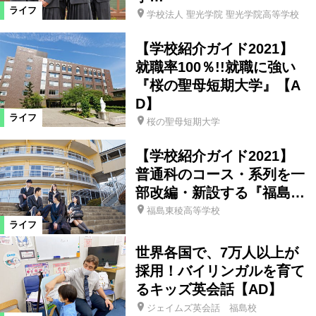
ライフ
学校法人 聖光学院 聖光学院高等学校
【学校紹介ガイド2021】
就職率100％!!就職に強い
『桜の聖母短期大学』【A
D】
ライフ
桜の聖母短期大学
【学校紹介ガイド2021】
普通科のコース・系列を一
部改編・新設する『福島…
福島東稜高等学校
ライフ
世界各国で、7万人以上が
採用！バイリンガルを育て
るキッズ英会話【AD】
ジェイムズ英会話 福島校