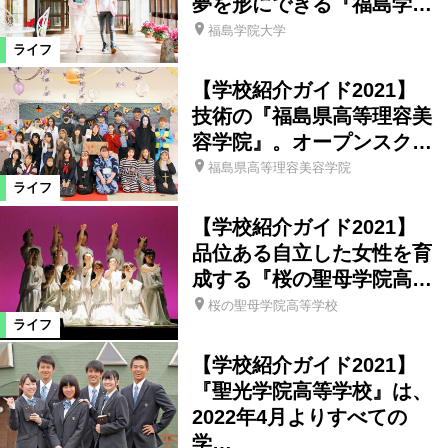
夢を形にできる『福島学…
リラクゼーション
福島学院大学
ライフ
ヘアサロン・ネイルサロン
買い物
【学校紹介ガイド2021】
技術の『福島県高等理容美
容学院』。オープンスク…
雑貨
ショップ
住宅
病院
福島県高等理容美容学院
ライフ
車
生活
その他
イベント
【学校紹介ガイド2021】
品位ある自立した女性を育
スクール
特産品
レシピ
成する『桜の聖母学院高…
桜の聖母学院高等学校
ライフ
絞り込む
【学校紹介ガイド2021】
『聖光学院高等学校』は、
2022年4月よりすべての
学…