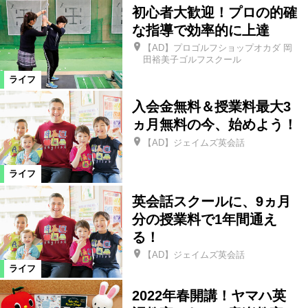
初心者大歓迎！プロの的確
な指導で効率的に上達
須賀川市
浪江町
本宮市
【AD】プロゴルフショップオカダ 岡
田裕美子ゴルフスクール
宮城県
新地町
三島町
ライフ
入会金無料＆授業料最大3
西会津町
川俣町
会津美里町
ヵ月無料の今、始めよう！
【AD】ジェイムズ英会話
飯舘村
葛尾村
大熊町
ライフ
英会話スクールに、9ヵ月
富岡町
川内村
楢葉町
分の授業料で1年間通え
る！
広野町
国見町
白河市
【AD】ジェイムズ英会話
ライフ
2022年春開講！ヤマハ英
県南エリア
湯川村
大玉村