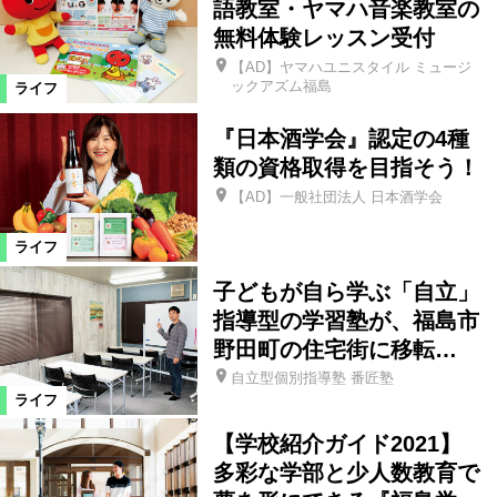
語教室・ヤマハ音楽教室の
無料体験レッスン受付
昭和村
南会津町
東京都
【AD】ヤマハユニスタイル ミュージ
ックアズム福島
ライフ
西郷村
矢祭町
小野町
『日本酒学会』認定の4種
類の資格取得を目指そう！
白石市
山形県
米沢市
【AD】一般社団法人 日本酒学会
ライフ
仙台市
中島村
塙町
子どもが自ら学ぶ「自立」
指導型の学習塾が、福島市
福島市郊外
野田町の住宅街に移転…
自立型個別指導塾 番匠塾
カテゴリ
ライフ
【学校紹介ガイド2021】
ファッション
ビューティ
多彩な学部と少人数教育で