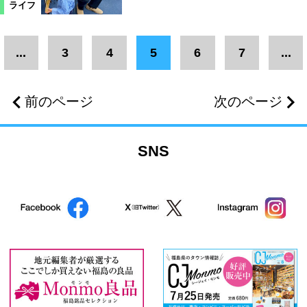
ライフ
...
3
4
5
6
7
...
前のページ
次のページ
SNS