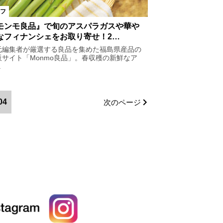
フ
モンモ良品』で旬のアスパラガスや華や
なフィナンシェをお取り寄せ！2…
元編集者が厳選する良品を集めた福島県産品の
販サイト「Monmo良品」。春収穫の新鮮なア
.
04
次のページ