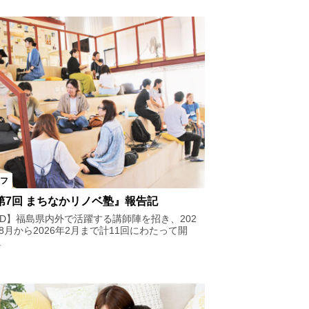
フ
第7回 まちなかリノベ塾』報告記
AD】福島県内外で活躍する講師陣を招き、202
8月から2026年2月まで計11回にわたって開
.