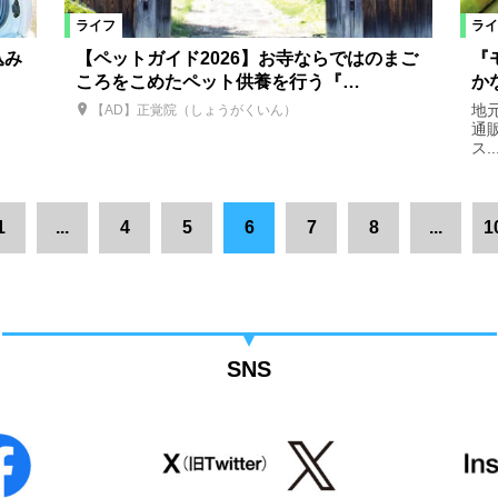
ライフ
ライ
込み
【ペットガイド2026】お寺ならではのまご
『
ころをこめたペット供養を行う『…
か
地
【AD】正覚院（しょうがくいん）
通
ス..
1
...
4
5
6
7
8
...
1
SNS