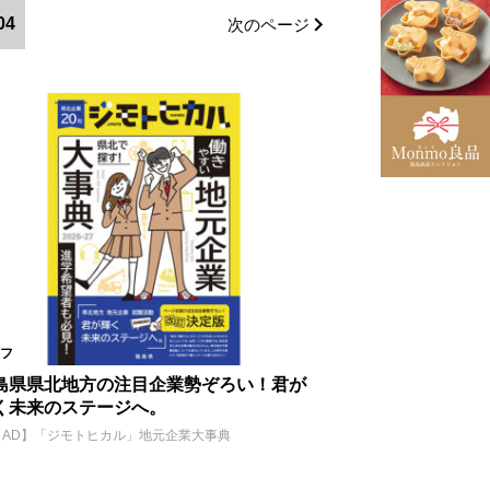
南相馬市
04
次のページ
多方市
相馬市
会津美里町
飯舘村
湯川村
大玉村
台市
中島村
塙町
フ
ショップ
住宅
病院
島県県北地方の注目企業勢ぞろい！君が
く未来のステージへ。
【AD】「ジモトヒカル」地元企業大事典