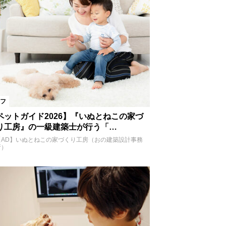
フ
ペットガイド2026】『いぬとねこの家づ
り工房』の一級建築士が行う「…
【AD】いぬとねこの家づくり工房（おの建築設計事務
所）