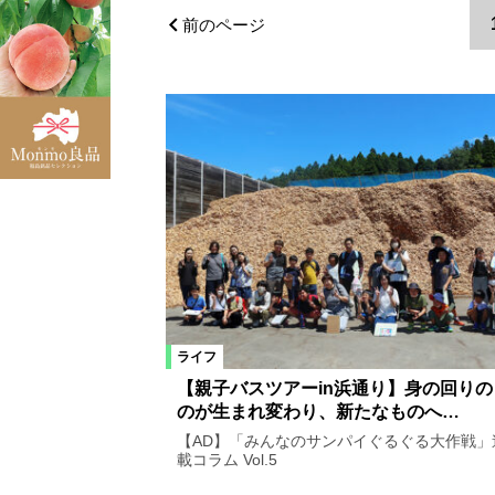
福島市
県北エリア
福島県
前のページ
浜通りエリア
伊達市
二本
天栄村
須賀川市
浪江町
葛尾村
大熊町
富岡町
昭和村
南会津町
東京都
福島市郊外
カテゴリ
ライフ
ファッション
ビューティ
【親子バスツアーin浜通り】身の回りの
のが生まれ変わり、新たなものへ…
車
生活
その他
イベン
【AD】「みんなのサンパイぐるぐる大作戦」
載コラム Vol.5