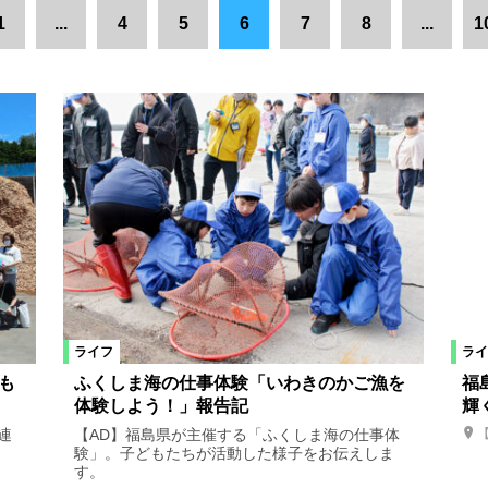
全域
田村市
県中エリア
郡山市
会津若松市
会津エリア
1
...
4
5
6
7
8
...
1
松市
いわき市
双葉町
猪苗代町
桑折町
三春町
喜
本宮市
宮城県
新地町
三島町
西会津町
川俣町
川内村
楢葉町
広野町
国見町
白河市
県南エリア
西郷村
矢祭町
小野町
白石市
山形県
米沢市
仙
ライフ
ライ
リラクゼーション
ヘアサロン・ネイルサロン
買い物
雑貨
も
ふくしま海の仕事体験「いわきのかご漁を
福
体験しよう！」報告記
輝
ト
スクール
特産品
レシピ
連
【AD】福島県が主催する「ふくしま海の仕事体
験」。子どもたちが活動した様子をお伝えしま
す。