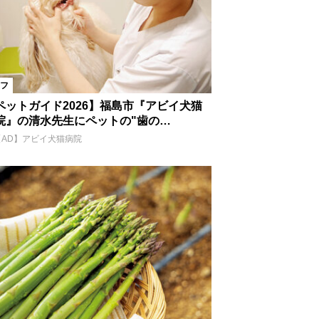
フ
ペットガイド2026】福島市『アビイ犬猫
院』の清水先生にペットの"歯の…
【AD】アビイ犬猫病院