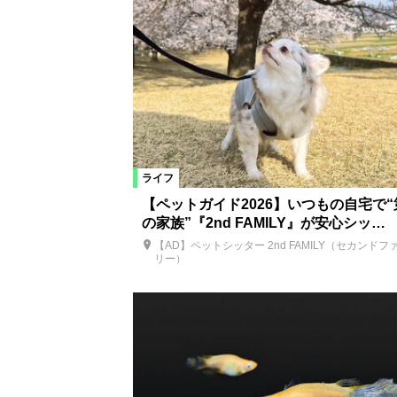
ライフ
【ペットガイド2026】いつもの自宅で“
の家族”『2nd FAMILY』が安心シッ…
【AD】ペットシッター 2nd FAMILY（セカンドフ
リー）