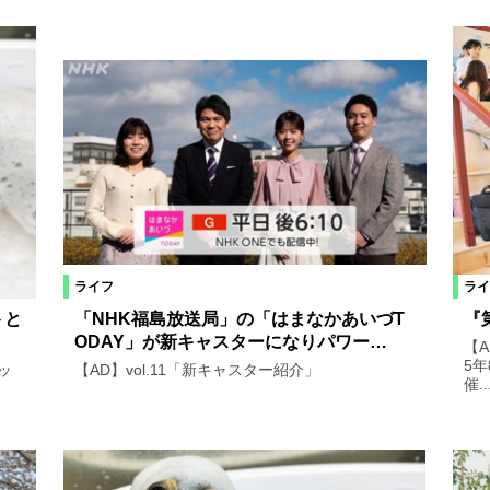
絞り込む
ライフ
ライ
トと
「NHK福島放送局」の「はまなかあいづT
『
ODAY」が新キャスターになりパワー…
【
5年
ッ
【AD】vol.11「新キャスター紹介」
催..
！