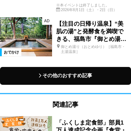
※本イベントは終了しました。
2026年8月1日（土）・2日（日）
AD
【注目の日帰り温泉】“美
肌の湯”と発酵食を満喫で
きる、福島市『御とめ湯…
御とめ湯り（おとめゆり）［福島市・
土湯温泉］
おでかけ
その他のおすすめ記事
関連記事
「ふくしま定食部」部員1
万人達成記念企画『食堂・