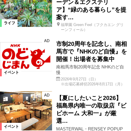
ーデン＆エクステリ
ア】“緑のある暮らし”を提
案す…
ライフ
福華園 Green Feel（フクカエン グリ
ーンフィール）
AD
市制20周年を記念し、南相
馬市で『NHKのど自慢』を
開催！出場者を募集中
南相馬市制20周年記念 NHKのど自
慢
イベント
2026年9月27日（日）
※出場応募締切2026年8月17日（月）
AD
【夏にしたいこと2026】
福島県内唯一の取扱店『ビ
ビホーム 大和一』が厳
選…
イベント
MASTERWAL・RENSEY POPUP