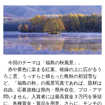
今回のテーマは「福島の秋風景」。
赤や黄色に染まる紅葉、稜線の上に広がるう
ろこ雲、うっすらと積もった晩秋の初冠雪な
ど、「福島の秋」の風景写真であれば、題材は
自由。応募資格は県内・県外在住、プロ・アマ
問いません。入賞者には最高賞金３万円を筆頭
に、各種賞金・賞品を用意。さらに、モンモの