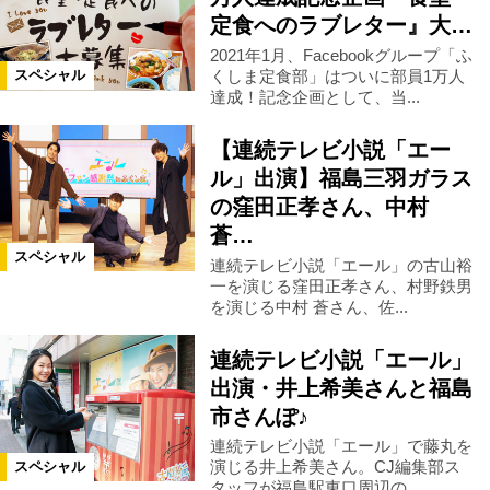
定食へのラブレター』大…
2021年1月、Facebookグループ「ふ
くしま定食部」はついに部員1万人
スペシャル
達成！記念企画として、当...
【連続テレビ小説「エー
ル」出演】福島三羽ガラス
の窪田正孝さん、中村
蒼…
スペシャル
連続テレビ小説「エール」の古山裕
一を演じる窪田正孝さん、村野鉄男
を演じる中村 蒼さん、佐...
連続テレビ小説「エール」
出演・井上希美さんと福島
市さんぽ♪
連続テレビ小説「エール」で藤丸を
演じる井上希美さん。CJ編集部ス
スペシャル
タッフが福島駅東口周辺の...