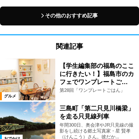
その他のおすすめ記事
関連記事
【学生編集部の福島のここ
に行きたい！】福島市のカ
フェでワンプレートご…
第28回「ワンプレートごはん」
グルメ
三島町「第二只見川橋梁」
を走る只見線列車
年間300日、奥会津やJR只見線の撮
影をし続ける郷土写真家・星 賢孝
（けんこう）さん。彼だか...
おでかけ