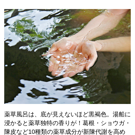
薬草風呂は、底が見えないほど黒褐色。湯船に
浸かると薬草独特の香りが！葛根・ショウガ・
陳皮など10種類の薬草成分が新陳代謝を高め