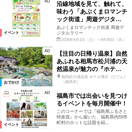
AD
沿線地域を見て、触れて、
味わう「あぶくまロマンチ
ック街道」周遊デジタ…
あぶくまロマンチック街道 周遊デ
ジタルラリー
イベント
2026年8月1日（土）～9月30日（水）
AD
【注目の日帰り温泉】自然
あふれる相馬市松川浦の天
然温泉が魅力の『ホテ…
相馬松川浦温泉 ホテル飛天（ひてん）
［相馬市］
おでかけ
AD
福島市では出会いを見つけ
るイベントを毎月開催中！
このコーナーでは『福島県ふるさと
特派員』から届いた、福島県内59市
町村のホットな話題を紹...
イベント