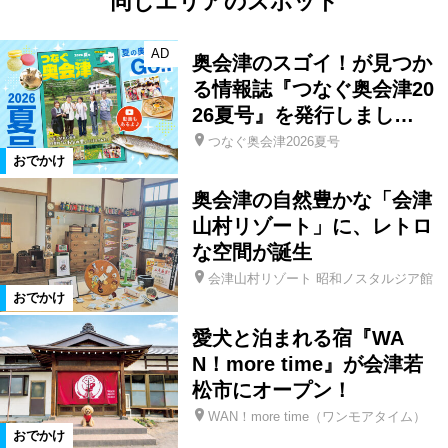
同じエリアのスポット
AD
奥会津のスゴイ！が見つか
る情報誌『つなぐ奥会津20
26夏号』を発行しまし…
つなぐ奥会津2026夏号
おでかけ
奥会津の自然豊かな「会津
山村リゾート」に、レトロ
な空間が誕生
会津山村リゾート 昭和ノスタルジア館
おでかけ
愛犬と泊まれる宿『WA
N！more time』が会津若
松市にオープン！
WAN！more time（ワンモアタイム）
おでかけ