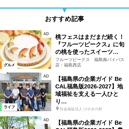
おすすめ記事
AD
桃フェスはまだまだ続く！
『フルーツピークス』に旬
の桃を使ったスイーツ…
フルーツピークス 福島南バイパス
店・福島西店
グルメ
AD
【福島県の企業ガイド Be
CAL福島版2026-2027】地
域福祉を支える一人ひと
り…
ライフ
社会福祉法人 けやきの村
AD
【福島県の企業ガイド Be