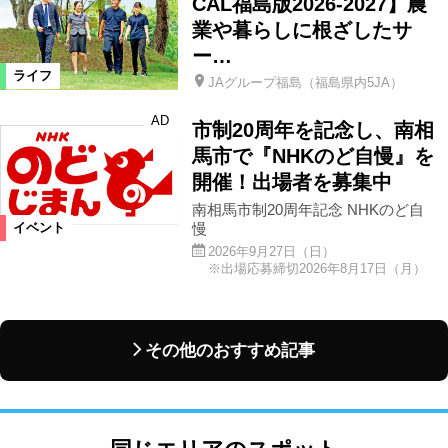
CAL福島版2026-2027】農
業や暮らしに根ざしたサ
ー…
ライフ
JAグループ福島（福島県内5JA）
AD
市制20周年を記念し、南相
馬市で『NHKのど自慢』を
開催！出場者を募集中
南相馬市制20周年記念 NHKのど自
慢
イベント
2026年9月27日（日）
※出場応募締切2026年8月17日（月）
その他のおすすめ記事