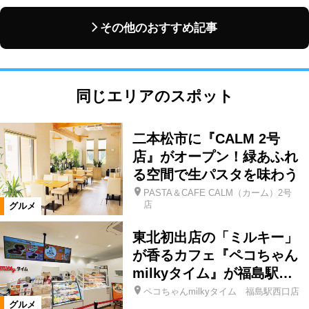
その他のおすすめ記事
同じエリアのスポット
二本松市に『CALM 2号
店』がオープン！緑あふれ
る空間で生パスタを味わう
PASTA＆CAFE CALM（カーム）2号
店
グルメ
東北初出店の「ミルキー」
が香るカフェ『ペコちゃん
milkyタイム』が福島駅…
ペコちゃんmilkyタイム 福島駅西口店
グルメ