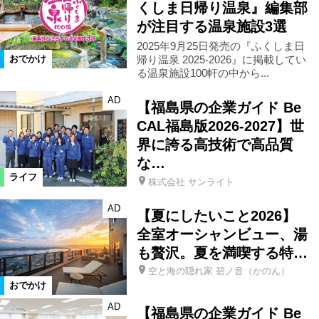
くしま日帰り温泉』編集部
が注目する温泉施設3選
2025年9月25日発売の『ふくしま日
帰り温泉 2025-2026』に掲載してい
おでかけ
る温泉施設100軒の中から...
AD
【福島県の企業ガイド Be
CAL福島版2026-2027】世
界に誇る高技術で高品質
な…
ライフ
株式会社 サンライト
AD
【夏にしたいこと2026】
全室オーシャンビュー、湯
も贅沢。夏を満喫する特…
空と海の隠れ家 碧ノ音（かのん）
おでかけ
AD
【福島県の企業ガイド Be