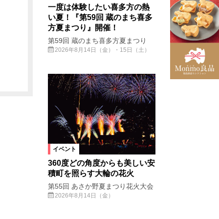
一度は体験したい喜多方の熱
い夏！『第59回 蔵のまち喜多
方夏まつり』開催！
第59回 蔵のまち喜多方夏まつり
2026年8月14日（金）・15日（土）
イベント
360度どの角度からも美しい安
積町を照らす大輪の花火
第55回 あさか野夏まつり花火大会
2026年8月14日（金）