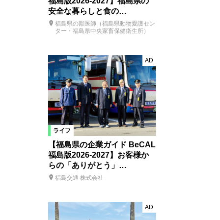
福島版2026-2027】福島県の
安全な暮らしと食の…
福島県の獣医師（福島県動物愛護セン
ター・福島県中央家畜保健衛生所）
AD
ライフ
【福島県の企業ガイド BeCAL
福島版2026-2027】お客様か
らの「ありがとう」…
福島交通 株式会社
AD