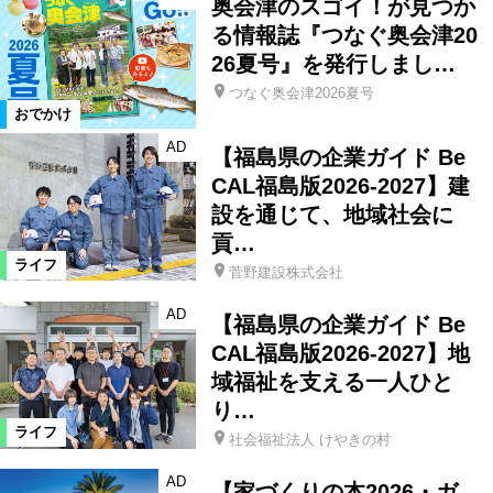
奥会津のスゴイ！が見つか
る情報誌『つなぐ奥会津20
26夏号』を発行しまし…
つなぐ奥会津2026夏号
おでかけ
AD
【福島県の企業ガイド Be
CAL福島版2026-2027】建
設を通じて、地域社会に
貢…
ライフ
菅野建設株式会社
AD
【福島県の企業ガイド Be
CAL福島版2026-2027】地
域福祉を支える一人ひと
り…
ライフ
社会福祉法人 けやきの村
AD
【家づくりの本2026・ガ