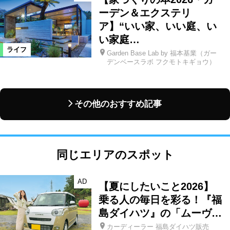
ーデン＆エクステリ
ア】“いい家、いい庭、い
い家庭…
ライフ
Garden Base Lab by 福本基業（ガー
デンベースラボ フクモトキギョウ）
その他のおすすめ記事
同じエリアのスポット
AD
【夏にしたいこと2026】
乗る人の毎日を彩る！『福
島ダイハツ』の「ムーヴ…
カーディーラー 福島ダイハツ販売