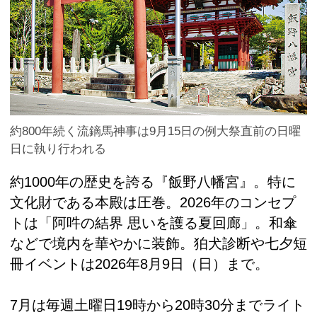
約800年続く流鏑馬神事は9月15日の例大祭直前の日曜
日に執り行われる
約1000年の歴史を誇る『飯野八幡宮』。特に
文化財である本殿は圧巻。2026年のコンセプ
トは「阿吽の結界 思いを護る夏回廊」。和傘
などで境内を華やかに装飾。狛犬診断や七夕短
冊イベントは2026年8月9日（日）まで。
7月は毎週土曜日19時から20時30分までライト