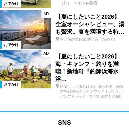
（株） いわき内郷店
おでかけ
AD
【夏にしたいこと2026】
全室オーシャンビュー、湯
も贅沢。夏を満喫する特…
空と海の隠れ家 碧ノ音（かのん）
おでかけ
AD
【夏にしたいこと2026】
海・キャンプ・釣りを満
喫！新地町『釣師浜海水
浴…
おでかけ
釣師浜（つるしはま）海水浴場（釣師
防災緑地公園キャンプサイト／しんち
パンプトラック／新地町海釣り公園）
SNS