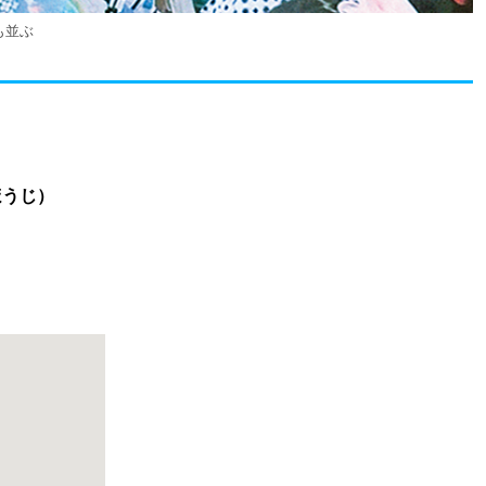
も並ぶ
ほうじ）