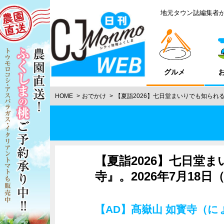
地元タウン誌編集者
グルメ
HOME
おでかけ
【夏詣2026】七日堂まいりでも知られる
【夏詣2026】七日堂
寺』。2026年7月18
【AD】髙嶽山 如寳寺（に