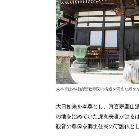
大本堂は本格的密教寺院の構造を備えた総ケ
大日如来を本尊とし、真言宗豊山派
の地を治めていた虎丸長者がはる
観音の尊像を郷土住民の守護仏と