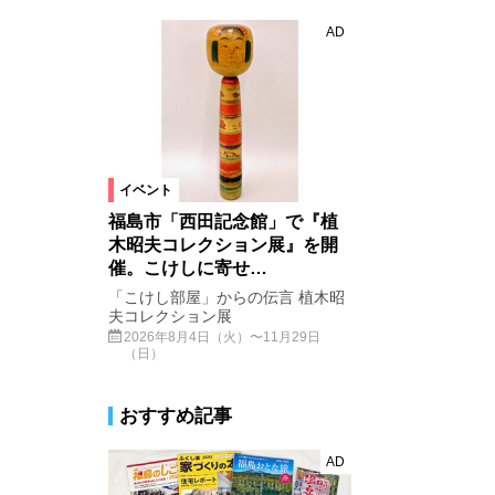
AD
イベント
福島市「西田記念館」で『植
木昭夫コレクション展』を開
催。こけしに寄せ…
「こけし部屋」からの伝言 植木昭
夫コレクション展
2026年8月4日（火）〜11月29日
（日）
おすすめ記事
AD