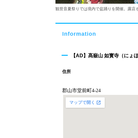
観世音夏祭りでは境内で盆踊りを開催。露店
Information
【AD】髙嶽山 如寳寺（にょ
住所