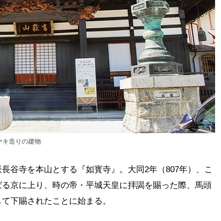
ヤキ造りの建物
長谷寺を本山とする『如寳寺』。大同2年（807年）、こ
ばる京に上り、時の帝・平城天皇に拝謁を賜った際、馬頭
して下賜されたことに始まる。