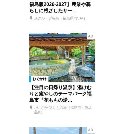
福島版2026-2027】農業や暮
らしに根ざしたサー…
JAグループ福島（福島県内5JA）
AD
おでかけ
【注目の日帰り温泉】湯けむ
りと癒やしのテーマパーク福
島市『花ももの湯…
いいざか 花ももの湯［福島市・飯坂
温泉］
AD