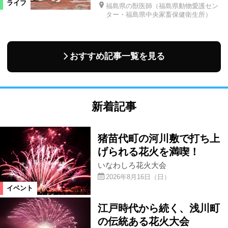
ライフ
福島県の獣医師（福島県動物愛護セン
ター・福島県中央家畜保健衛生所）
おすすめ記事一覧を見る
新着記事
猪苗代町の河川敷で打ち上
げられる花火を満喫！
いなわしろ花火大会
2026年8月16日（日）
イベント
江戸時代から続く、浅川町
の伝統ある花火大会