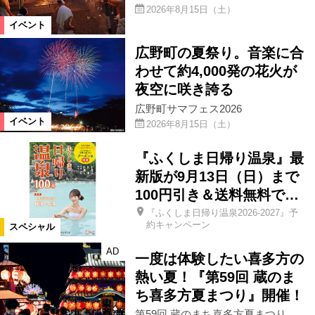
2026年8月15日（土）
イベント
広野町の夏祭り。音楽に合
わせて約4,000発の花火が
夜空に咲き誇る
広野町サマフェス2026
イベント
2026年8月15日（土）
『ふくしま日帰り温泉』最
新版が9月13日（日）まで
100円引き＆送料無料で…
『ふくしま日帰り温泉2026-2027』予
約キャンペーン
スペシャル
AD
一度は体験したい喜多方の
熱い夏！『第59回 蔵のま
ち喜多方夏まつり』開催！
第59回 蔵のまち喜多方夏まつり