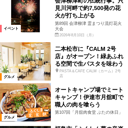
会津柳津町の伝統行事。只
見川河畔で約7,500発の花
火が打ち上がる
第89回 会津柳津 霊まつり流灯花火
大会
イベント
2026年8月10日（月）
二本松市に『CALM 2号
店』がオープン！緑あふれ
る空間で生パスタを味わう
PASTA＆CAFE CALM（カーム）2号
店
グルメ
オートキャンプ場でミート
キャンプ！伊達市月舘町で
職人の肉を喰らう
第107回「月舘肉食堂 ぶたの休日」
グルメ