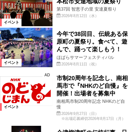
本松市安達地域の夏祭り
第37回 智恵子の里 安達夏祭り
2026年8月12日（水）
イベント
今年で38回目、伝統ある保
原町の夏祭り。食べて、遊
んで、踊って楽しもう！
ほばらサマーフェスティバル
イベント
2026年8月11日（祝）
AD
市制20周年を記念し、南相
馬市で『NHKのど自慢』を
開催！出場者を募集中
南相馬市制20周年記念 NHKのど自
慢
イベント
2026年9月27日（日）
※出場応募締切2026年8月17日（月）