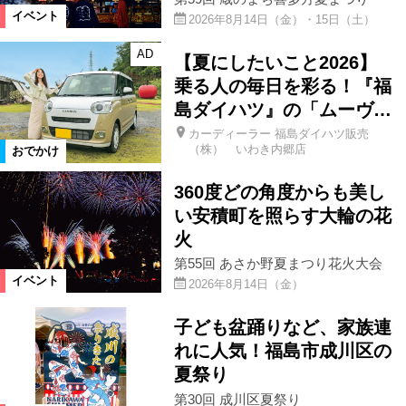
イベント
2026年8月14日（金）・15日（土）
AD
【夏にしたいこと2026】
乗る人の毎日を彩る！『福
島ダイハツ』の「ムーヴ…
カーディーラー 福島ダイハツ販売
（株） いわき内郷店
おでかけ
360度どの角度からも美し
い安積町を照らす大輪の花
火
第55回 あさか野夏まつり花火大会
イベント
2026年8月14日（金）
子ども盆踊りなど、家族連
れに人気！福島市成川区の
夏祭り
第30回 成川区夏祭り