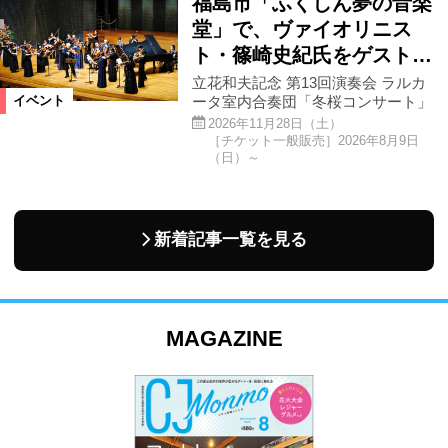
福島市「ふくしん夢の音楽
堂」で、ヴァイオリニス
ト・篠崎史紀氏をゲスト…
立花和夫記念 第13回演奏会 ラルカ
ータ室内合奏団「冬桜コンサート」
イベント
2026年11月28日（土）
［チケット一般販売］2026年8月9日
（日）～
新着記事一覧を見る
MAGAZINE