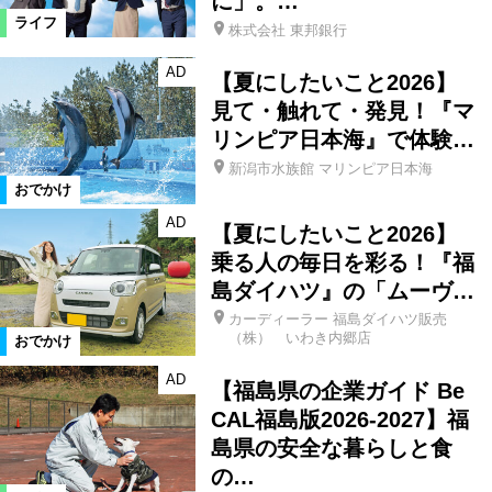
に」。…
ライフ
株式会社 東邦銀行
AD
【夏にしたいこと2026】
見て・触れて・発見！『マ
リンピア日本海』で体験…
新潟市水族館 マリンピア日本海
おでかけ
AD
【夏にしたいこと2026】
乗る人の毎日を彩る！『福
島ダイハツ』の「ムーヴ…
カーディーラー 福島ダイハツ販売
（株） いわき内郷店
おでかけ
AD
【福島県の企業ガイド Be
CAL福島版2026-2027】福
島県の安全な暮らしと食
の…