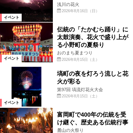
浅川の花火
2026年8月16日（日）
イベント
伝統の「たかむら踊り」に
太鼓演奏、花火で盛り上が
る小野町の夏祭り
おのまち夏まつり
イベント
2026年8月15日（土）
塙町の夜を灯ろう流しと花
火が彩る
第97回 塙流灯花火大会
2026年8月15日（土）
イベント
富岡町で400年の伝統を受
け継ぐ、歴史ある伝統行事
麓山の火祭り