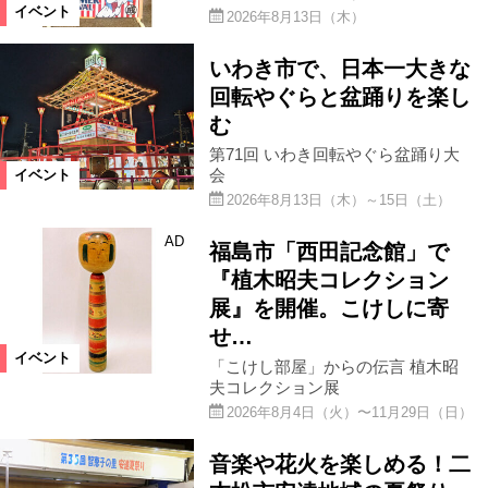
イベント
2026年8月13日（木）
いわき市で、日本一大きな
回転やぐらと盆踊りを楽し
む
第71回 いわき回転やぐら盆踊り大
会
イベント
2026年8月13日（木）～15日（土）
AD
福島市「西田記念館」で
『植木昭夫コレクション
展』を開催。こけしに寄
せ…
イベント
「こけし部屋」からの伝言 植木昭
夫コレクション展
2026年8月4日（火）〜11月29日（日）
音楽や花火を楽しめる！二