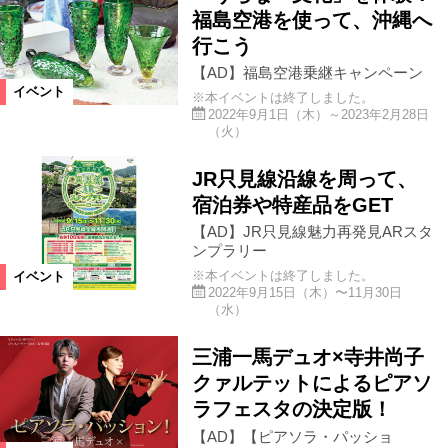
福島空港を使って、沖縄へ
行こう
【AD】福島空港乗継キャンペーン
イベント
※本イベントは終了しました。
2022年9月1日（木）～2023年2月28日
（火）
JR只見線沿線を周って、
宿泊券や特産品をGET
【AD】JR只見線魅力再発見ARスタ
ンプラリー
※本イベントは終了しました。
イベント
2022年9月15日（木）〜11月30日
（水）
三浦一馬デュオ×寺井尚子
クァルテットによるピアソ
ラフェスタの決定版！
【AD】【ピアソラ・パッショ