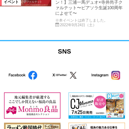
ン！】三浦一馬デュオ×寺井尚子ク
イベント
ァルテット〜ピアソラ生誕100周年
によせて〜
※本イベントは終了しました。
2022年9月24日（土）
SNS