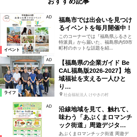
おすすめ記事
AD
福島市では出会いを見つけ
るイベントを毎月開催中！
このコーナーでは『福島県ふるさと
特派員』から届いた、福島県内59市
町村のホットな話題を紹...
イベント
AD
【福島県の企業ガイド Be
CAL福島版2026-2027】地
域福祉を支える一人ひと
り…
ライフ
社会福祉法人 けやきの村
AD
沿線地域を見て、触れて、
味わう「あぶくまロマンチ
ック街道」周遊デジタ…
あぶくまロマンチック街道 周遊デ