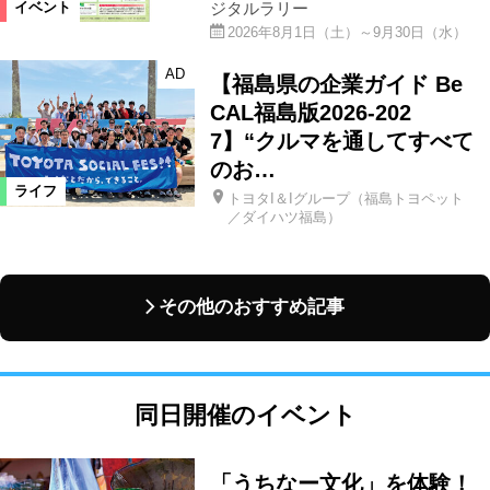
ジタルラリー
イベント
2026年8月1日（土）～9月30日（水）
AD
【福島県の企業ガイド Be
CAL福島版2026-202
7】“クルマを通してすべて
のお…
ライフ
トヨタI＆Iグループ（福島トヨペット
／ダイハツ福島）
その他のおすすめ記事
同日開催のイベント
「うちなー文化」を体験！