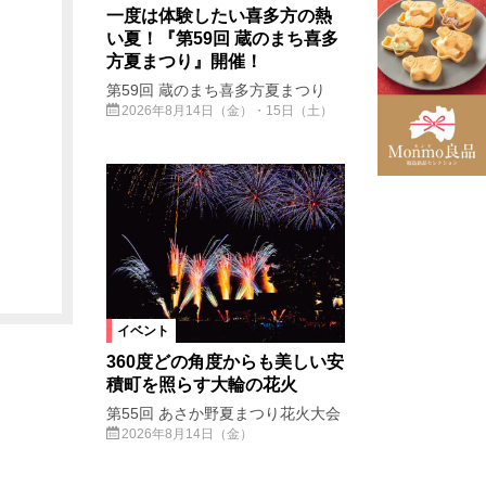
一度は体験したい喜多方の熱
い夏！『第59回 蔵のまち喜多
方夏まつり』開催！
第59回 蔵のまち喜多方夏まつり
2026年8月14日（金）・15日（土）
イベント
360度どの角度からも美しい安
積町を照らす大輪の花火
第55回 あさか野夏まつり花火大会
2026年8月14日（金）