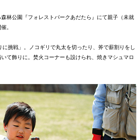
る森林公園『フォレストパークあだたら』にて親子（未就
開催。
太切りに挑戦」。ノコギリで丸太を切ったり、斧で薪割りをし
描いて飾りに。焚火コーナーも設けられ、焼きマシュマロ