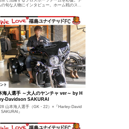
島県で活躍するプロスポーツチームを応援。チ
ムの旬な人物にインタビュー。ホーム戦のス...
ント
本海人選手 ～大人のヤンチャ ver～ by H
ley-Davidson SAKURAI
l.28 山本海人選手（GK・22）×『Harley-David
n SAKURAI』