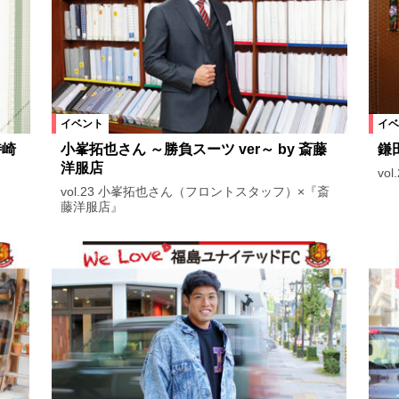
イベント
イベ
時崎
小峯拓也さん ～勝負スーツ ver～ by 斎藤
鎌
洋服店
vo
vol.23 小峯拓也さん（フロントスタッフ）×『斎
藤洋服店』