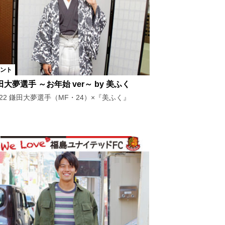
ント
田大夢選手 ～お年始 ver～ by 美ふく
l.22 鎌田大夢選手（MF・24）×『美ふく』