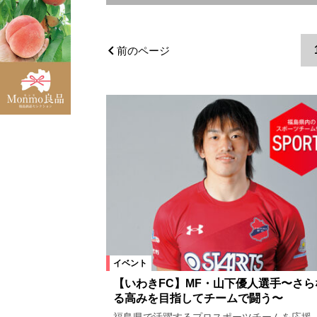
エリア
小野町
県中エリア
塙町
前のページ
福島市
県北エリア
いわき
川内村
福島県
宮城県
三春町
楢葉町
福島県全域
西郷村
泉崎村
会津坂下町
川俣町
猪苗代町
大熊町
鮫川村
湯川村
東京都
イベント
カテゴリ
【いわきFC】MF・山下優人選手〜さら
る高みを目指してチームで闘う〜
キッズイベント
公演・講座