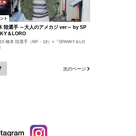
ント
 陸選手 ～大人のアメカジ ver～ by SP
NKY＆LORO
l.19 橋本 陸選手（MF・18）×『SPANKY＆LO
』
7
次のページ