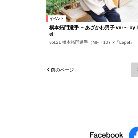
イベント
橋本拓門選手 ～あざかわ男子 ver～ by L
el
vol.21 橋本拓門選手（MF・10）×『Lapel』
前のページ