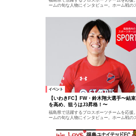
福島県で活躍するプロスポーツチームを応援
ームの旬な人物にインタビュー。ホーム戦のス.
ご当地ネタ
グルメ
祭り
開催日
今週
来週
再来週以降
イベント
【いわきFC】FW・鈴木翔大選手〜結束
を高め、狙うはJ3昇格！〜
福島県で活躍するプロスポーツチームを応援
ームの旬な人物にインタビュー。ホーム戦のス.