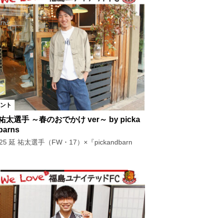
ント
祐太選手 ～春のおでかけ ver～ by picka
barns
l.25 延 祐太選手（FW・17）×『pickandbarn