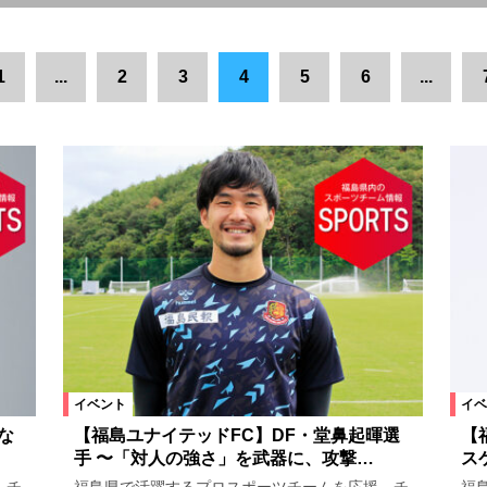
県南エリア
富岡町
浜通りエリア
広野町
喜多方市
1
...
2
3
4
5
6
...
市
二本松市
伊達市
南相馬市
柳津町
田村市
飯舘
山形県
国見町
仙台市
大玉村
白河市
金山町
新地
南会津町
北塩原村
須賀川市
会津若松市
本宮市
相馬市
下郷町
桑折町
会津美里町
三島町
玉川村
西会津町
磐梯町
浅川町
中島村
古殿町
棚倉町
神奈川県
平田村
天栄村
石川町
白石市
福島市郊外
イベント
イベ
な
【福島ユナイテッドFC】DF・堂鼻起暉選
【
手 〜「対人の強さ」を武器に、攻撃…
ス
スポーツ
ステージ
アート
スクリーン
上映会
コンサ