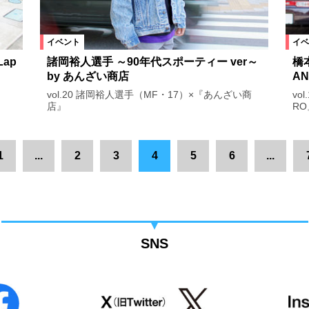
イベント
イベ
ap
諸岡裕人選手 ～90年代スポーティー ver～
橋本
by あんざい商店
A
vol.20 諸岡裕人選手（MF・17）×『あんざい商
vo
店』
RO
1
...
2
3
4
5
6
...
SNS