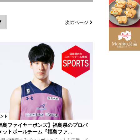
会津エリア
郡山市
7
次のページ
村
浪江町
葛尾村
町
檜枝岐村
鏡石町
新潟県
米沢市
双葉町
昭和村
只見町
他県
ント
福島ファイヤーボンズ】福島県のプロバ
ケットボールチーム『福島ファ…
ート
ライブ