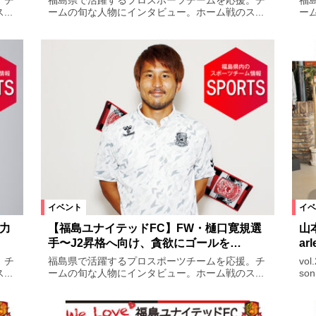
。チ
福島県で活躍するプロスポーツチームを応援。チ
福
..
ームの旬な人物にインタビュー。ホーム戦のス...
ー
イルミネーション
花火
マルシェ
絞り込む
イベント
イベ
力
【福島ユナイテッドFC】FW・樋口寛規選
山
手〜J2昇格へ向け、貪欲にゴールを…
ar
。チ
福島県で活躍するプロスポーツチームを応援。チ
vo
..
ームの旬な人物にインタビュー。ホーム戦のス...
so