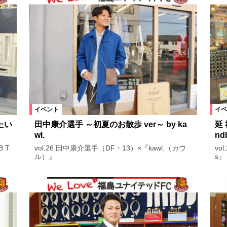
イベント
イベ
たい
田中康介選手 ～初夏のお散歩 ver～ by ka
延 
wl.
nd
B T
vol.26 田中康介選手（DF・13）×『kawl.（カウ
vo
ル）』
s』