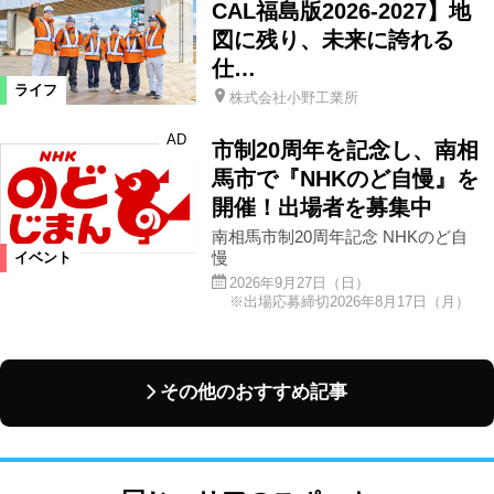
CAL福島版2026-2027】地
図に残り、未来に誇れる
仕…
ライフ
株式会社小野工業所
AD
市制20周年を記念し、南相
馬市で『NHKのど自慢』を
開催！出場者を募集中
南相馬市制20周年記念 NHKのど自
慢
イベント
2026年9月27日（日）
※出場応募締切2026年8月17日（月）
その他のおすすめ記事