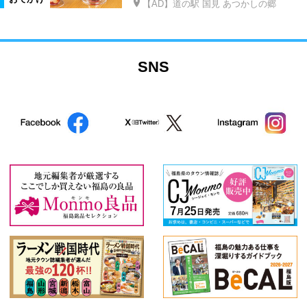
【AD】道の駅 国見 あつかしの郷
SNS