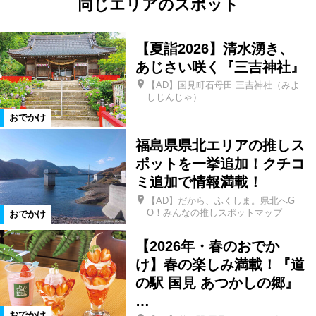
同じエリアのスポット
【夏詣2026】清水湧き、
あじさい咲く『三吉神社』
【AD】国見町石母田 三吉神社（みよ
しじんじゃ）
おでかけ
福島県県北エリアの推しス
ポットを一挙追加！クチコ
ミ追加で情報満載！
【AD】だから、ふくしま。県北へG
O！みんなの推しスポットマップ
おでかけ
【2026年・春のおでか
け】春の楽しみ満載！『道
の駅 国見 あつかしの郷』
…
おでかけ