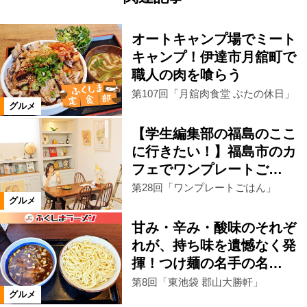
オートキャンプ場でミート
キャンプ！伊達市月舘町で
職人の肉を喰らう
第107回「月舘肉食堂 ぶたの休日」
グルメ
【学生編集部の福島のここ
に行きたい！】福島市のカ
フェでワンプレートご…
第28回「ワンプレートごはん」
グルメ
甘み・辛み・酸味のそれぞ
れが、持ち味を遺憾なく発
揮！つけ麺の名手の名…
第8回「東池袋 郡山大勝軒」
グルメ