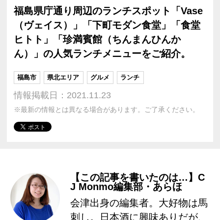
福島県庁通り周辺のランチスポット「Vase
（ヴェイス）」「下町モダン食堂」「食堂
ヒトト」「珍満賓館（ちんまんひんか
ん）」の人気ランチメニューをご紹介。
福島市
県北エリア
グルメ
ランチ
情報掲載日：2021.11.23
※最新の情報とは異なる場合があります。ご了承ください。
【この記事を書いたのは…】C
J Monmo編集部・あらほ
会津出身の編集者。大好物は馬
刺し。日本酒に興味ありだが、