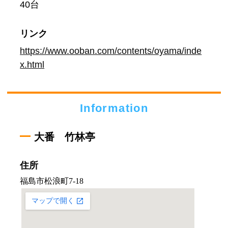
40台
リンク
https://www.ooban.com/contents/oyama/inde
x.html
Information
大番 竹林亭
住所