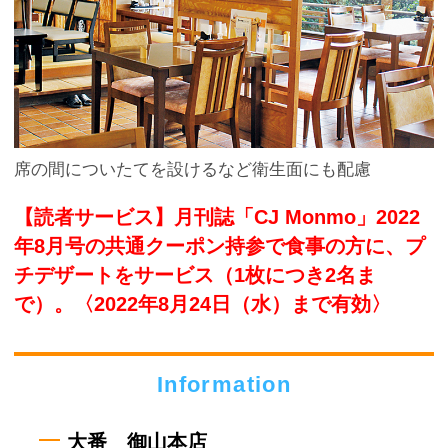
席の間についたてを設けるなど衛生面にも配慮
【読者サービス】月刊誌「CJ Monmo」2022
年8月号の共通クーポン持参で食事の方に、プ
チデザートをサービス（1枚につき2名ま
で）。〈2022年8月24日（水）まで有効〉
Information
大番 御山本店