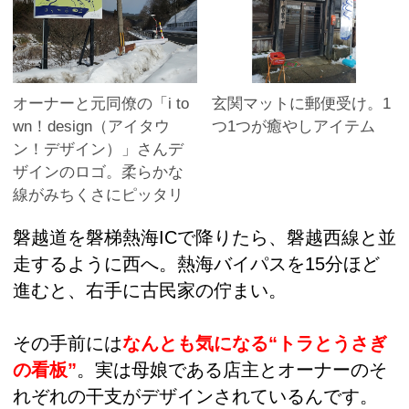
オーナーと元同僚の「i to
玄関マットに郵便受け。1
wn！design（アイタウ
つ1つが癒やしアイテム
ン！デザイン）」さんデ
ザインのロゴ。柔らかな
線がみちくさにピッタリ
磐越道を磐梯熱海ICで降りたら、磐越西線と並
走するように西へ。熱海バイパスを15分ほど
進むと、右手に古民家の佇まい。
その手前には
なんとも気になる“トラとうさぎ
の看板”
。実は母娘である店主とオーナーのそ
れぞれの干支がデザインされているんです。