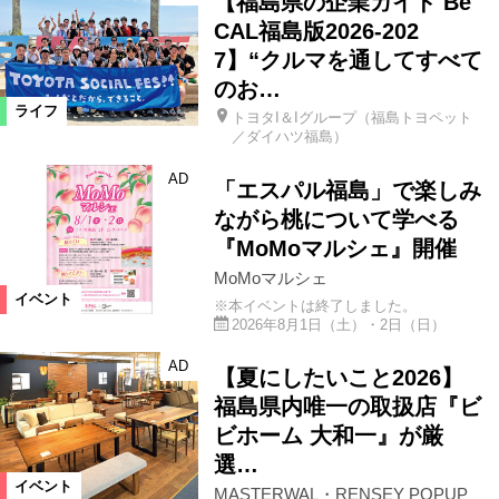
【福島県の企業ガイド Be
CAL福島版2026-202
7】“クルマを通してすべて
のお…
ライフ
トヨタI＆Iグループ（福島トヨペット
／ダイハツ福島）
AD
「エスパル福島」で楽しみ
ながら桃について学べる
『MoMoマルシェ』開催
MoMoマルシェ
イベント
※本イベントは終了しました。
2026年8月1日（土）・2日（日）
AD
【夏にしたいこと2026】
福島県内唯一の取扱店『ビ
ビホーム 大和一』が厳
選…
イベント
MASTERWAL・RENSEY POPUP