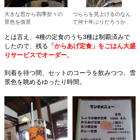
大きな窓から四季折々の
つららを見上げるのなん
景色を借景
て何十年ぶりだろうか
とは言え、4種の定食のうち3種は制覇済みで
したので、残る
「からあげ定食」をごはん大盛
りサービスでオーダー
。
到着を待つ間、セットのコーラを飲みつつ、雪
景色を眺めるゆったり時間。