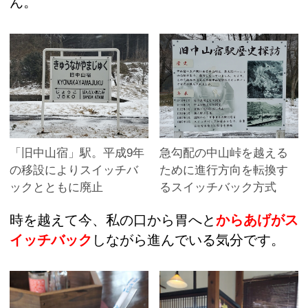
ん。
「旧中山宿」駅。平成9年
急勾配の中山峠を越える
の移設によりスイッチバ
ために進行方向を転換す
ックとともに廃止
るスイッチバック方式
時を越えて今、私の口から胃へと
からあげがス
イッチバック
しながら進んでいる気分です。