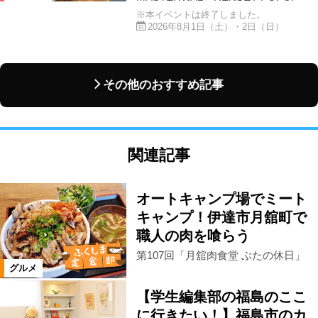
※本イベントは終了しました。
2026年8月1日（土）・2日（日）
その他のおすすめ記事
関連記事
オートキャンプ場でミート
キャンプ！伊達市月舘町で
職人の肉を喰らう
第107回「月舘肉食堂 ぶたの休日」
グルメ
【学生編集部の福島のここ
に行きたい！】福島市のカ