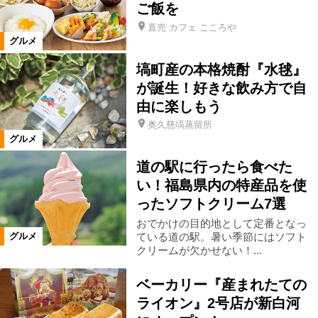
ご飯を
直売 カフェ こころや
仙台市
米沢市
高畠町
グルメ
塙町産の本格焼酎『水毬』
福島市郊外
福島市市街地
が誕生！好きな飲み方で自
由に楽しもう
カテゴリ
奥久慈塙蒸留所
グルメ
洋食
中国料理・台湾料理
道の駅に行ったら食べた
い！福島県内の特産品を使
韓国料理
カレー
餃子
ったソフトクリーム7選
おでかけの目的地として定番となっ
アジア料理
日本料理
郷土料理
ている道の駅。暑い季節にはソフト
グルメ
クリームが欠かせない！...
寿司
魚料理
天ぷら・串揚げ
ベーカリー『産まれたての
ライオン』2号店が新白河