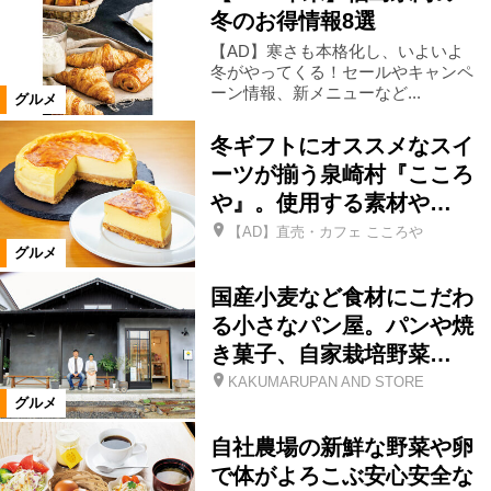
冬のお得情報8選
磐梯町
小野町
天栄村
【AD】寒さも本格化し、いよいよ
冬がやってくる！セールやキャンペ
ーン情報、新メニューなど...
グルメ
泉崎村
平田村
塙町
三島町
冬ギフトにオススメなスイ
ーツが揃う泉崎村『こころ
金山町
下郷町
南会津町
や』。使用する素材や…
【AD】直売・カフェ こころや
グルメ
浪江町
昭和村
只見町
国産小麦など食材にこだわ
る小さなパン屋。パンや焼
川内村
棚倉町
広野町
き菓子、自家栽培野菜…
KAKUMARUPAN AND STORE
矢祭町
葛尾村
矢吹町
グルメ
自社農場の新鮮な野菜や卵
山形県
宮城県
鮫川村
で体がよろこぶ安心安全な