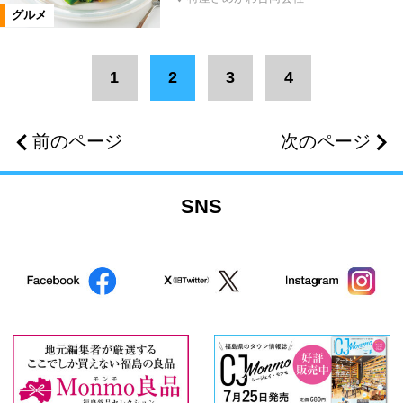
テイクアウト・弁当・惣菜
カフェ
グルメ
定食
洋菓子
和菓子
1
2
3
4
和洋菓子
前のページ
次のページ
ジェラート・ソフトクリーム
肉
SNS
ご当地グルメ
バー
ランチ
居酒屋
お子様ランチ
地酒
ワイン
焼酎
串焼き・焼き鳥