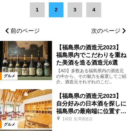
エリア
1
2
3
4
二本松市
県北エリア
伊達市
前のページ
次のページ
福島市
郡山市
県中エリア
【福島県の酒造元2023】
会津若松市
南相馬市
いわき市
福島県内でこだわりを重ね
た美酒を造る酒造元6選
【AD】多数ある福島県内の酒造元
会津エリア
浜通りエリア
の中から、その魅力を厳選してご紹
グルメ
介。酒造元それぞれのこだ...
三春町
富岡町
柳津町
【福島県の酒造元2023】
自分好みの日本酒を探しに
本宮市
楢葉町
猪苗代町
福島県の最南端に位置す…
【AD】矢澤酒造店
グルメ
須賀川市
湯川村
会津坂下町