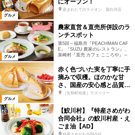
にオープン！
食事処・レストラン
産まれたてのライオン 新白河店
グルメ
お好み焼き・もんじゃ
たこ焼き
農家直営＆直売所併設のラ
ンチスポット
肉料理
ステーキ・鉄板焼き
第5回～福島市『PEACHMAN CAF
E』『SUZU 農家のレストラン』、
泉崎村『直売 カフェ こころや』～
グルメ
焼肉
しゃぶしゃぶ
とんかつ
赤く色づいた実を丁寧に手
摘みで収穫。ほのかな甘
ラーメン
そば・うどん
さ、国産の安心感と品質…
［矢祭町特産］ラズベリー
パン・ベーカリーレストラン
その他
グルメ
【鮫川村】『特産さめがわ
イタリアン
ピザ
合同会社』の鮫川村産・え
ごま油【AD】
特産さめがわ合同会社