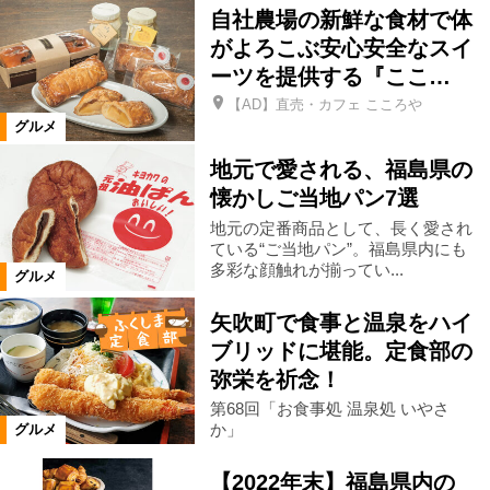
自社農場の新鮮な食材で体
がよろこぶ安心安全なスイ
北塩原村
喜多方市
田村市
ーツを提供する『ここ…
【AD】直売・カフェ こころや
白河市
県南エリア
西郷村
グルメ
地元で愛される、福島県の
会津美里町
大熊町
相馬市
懐かしご当地パン7選
地元の定番商品として、長く愛され
ている“ご当地パン”。福島県内にも
玉川村
大玉村
鏡石町
多彩な顔触れが揃ってい...
グルメ
矢吹町で食事と温泉をハイ
石川町
浅川町
川俣町
ブリッドに堪能。定食部の
弥栄を祈念！
飯舘村
新地町
国見町
第68回「お食事処 温泉処 いやさ
か」
グルメ
桑折町
福島県全域
西会津町
【2022年末】福島県内の