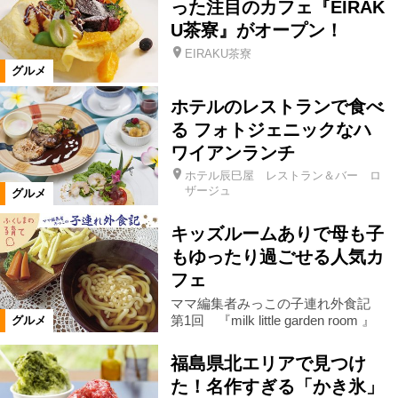
った注目のカフェ『EIRAK
U茶寮』がオープン！
磐梯町
小野町
天栄村
EIRAKU茶寮
グルメ
泉崎村
平田村
塙町
三島町
ホテルのレストランで食べ
る フォトジェニックなハ
ワイアンランチ
金山町
下郷町
南会津町
ホテル辰巳屋 レストラン＆バー ロ
ザージュ
グルメ
浪江町
昭和村
只見町
キッズルームありで母も子
もゆったり過ごせる人気カ
川内村
棚倉町
広野町
フェ
ママ編集者みっこの子連れ外食記
第1回 『milk little garden room 』
グルメ
矢祭町
葛尾村
矢吹町
福島県北エリアで見つけ
山形県
宮城県
鮫川村
た！名作すぎる「かき氷」