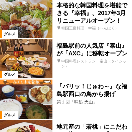
本格的な韓国料理を堪能で
きる『幸福』、2017年3月
北塩原村
喜多方市
田村市
リニューアルオープン！
韓国王庭料理 幸福（へんぼく）
白河市
県南エリア
西郷村
グルメ
福島駅前の人気店『泰山』
会津美里町
大熊町
相馬市
が「AXC」に移転オープン
中国料理レストラン 泰山（タイシャ
ン）
玉川村
大玉村
鏡石町
グルメ
『パリッ！じゅわ～』な福
石川町
浅川町
川俣町
島駅西口の鳥から揚げ
第１回「味処 天山」
飯舘村
新地町
国見町
グルメ
地元産の「若桃」にこだわ
桑折町
福島県全域
西会津町