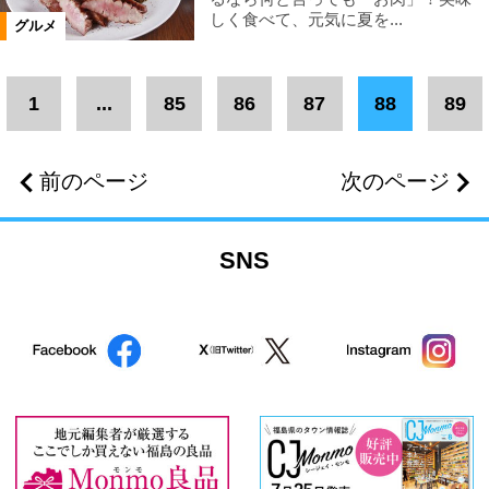
テイクアウト・弁当・惣菜
カフェ
しく食べて、元気に夏を...
グルメ
定食
洋菓子
和菓子
1
...
85
86
87
88
89
和洋菓子
前のページ
次のページ
ジェラート・ソフトクリーム
肉
SNS
ご当地グルメ
バー
ランチ
居酒屋
お子様ランチ
地酒
ワイン
焼酎
串焼き・焼き鳥