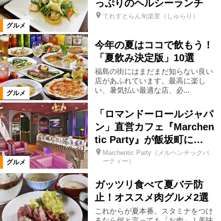
っぷりのヘルシーランチ
食事処・レストラン
てれすとらん旬楽里（しゅらり）
グルメ
お好み焼き・もんじゃ
たこ焼き
今年の夏はココで飲もう！
「夏飲み決定版」10選
肉料理
ステーキ・鉄板焼き
福島の街にはまだまだ知らない良い
店があふれています。最高に楽し
い、暑気払い最適な店、必...
グルメ
焼肉
しゃぶしゃぶ
とんかつ
「ロマンドーロールジャパ
ン」直営カフェ『Marchen
ラーメン
そば・うどん
tic Party』が飯坂町に…
Marchentic Party（メルヘンチックパ
パン・ベーカリーレストラン
その他
ーティー）
グルメ
ガッツリ食べて夏バテ防
イタリアン
ピザ
止！オススメ肉グルメ2選
これからが夏本番。スタミナをつけ
るなら何と言っても「お肉」！美味