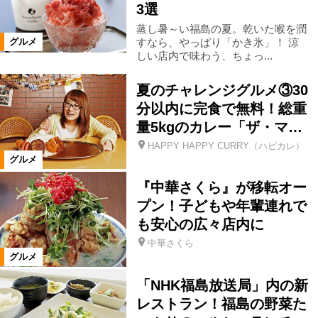
3選
仙台市
米沢市
高畠町
蒸し暑～い福島の夏。乾いた喉を潤
すなら、やっぱり「かき氷」！ 涼
グルメ
しい店内で味わう、ちょっ...
福島市郊外
福島市市街地
夏のチャレンジグルメ③30
分以内に完食で無料！総重
カテゴリ
量5kgのカレー「ザ・マ…
洋食
中国料理・台湾料理
HAPPY HAPPY CURRY（ハピカレ）
グルメ
『中華さくら』が移転オー
韓国料理
カレー
餃子
プン！子どもや年輩連れで
も安心の広々店内に
アジア料理
日本料理
郷土料理
中華さくら
グルメ
寿司
魚料理
天ぷら・串揚げ
「NHK福島放送局」内の新
レストラン！福島の野菜た