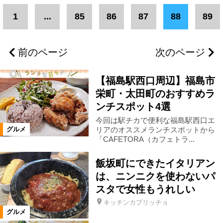
エリア
1
...
85
86
87
88
89
二本松市
県北エリア
伊達市
前のページ
次のページ
福島市
郡山市
県中エリア
【福島駅西口周辺】福島市
会津若松市
南相馬市
いわき市
栄町・太田町のおすすめラ
ンチスポット4選
今回は駅チカで便利な福島駅西口エ
会津エリア
浜通りエリア
リアのオススメランチスポットから
グルメ
「CAFETORA（カフェトラ...
三春町
富岡町
柳津町
飯坂町にできたイタリアン
は、ニンニクを使わないパ
本宮市
楢葉町
猪苗代町
スタで女性もうれしい
キッチンカプリッチョ
グルメ
須賀川市
湯川村
会津坂下町