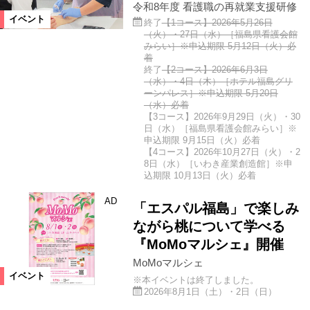
令和8年度 看護職の再就業支援研修
イベント
終了
【1コース】2026年5月26日
（火）・27日（水）［福島県看護会館
みらい］※申込期限 5月12日（火）必
着
終了
【2コース】2026年6月3日
（水）・4日（木）［ホテル福島グリ
ーンパレス］※申込期限 5月20日
（水）必着
【3コース】2026年9月29日（火）・30
日（水）［福島県看護会館みらい］※
申込期限 9月15日（火）必着
【4コース】2026年10月27日（火）・2
8日（水）［いわき産業創造館］※申
込期限 10月13日（火）必着
AD
「エスパル福島」で楽しみ
ながら桃について学べる
『MoMoマルシェ』開催
MoMoマルシェ
イベント
※本イベントは終了しました。
2026年8月1日（土）・2日（日）