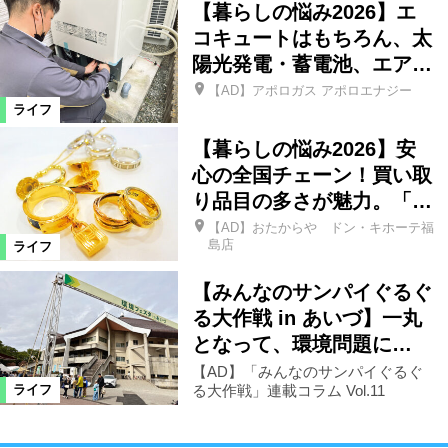
【暮らしの悩み2026】エ
コキュートはもちろん、太
陽光発電・蓄電池、エア…
【AD】アポロガス アポロエナジー
ライフ
【暮らしの悩み2026】安
心の全国チェーン！買い取
り品目の多さが魅力。「…
【AD】おたからや ドン・キホーテ福
島店
ライフ
【みんなのサンパイぐるぐ
る大作戦 in あいづ】一丸
となって、環境問題に…
【AD】「みんなのサンパイぐるぐ
る大作戦」連載コラム Vol.11
ライフ