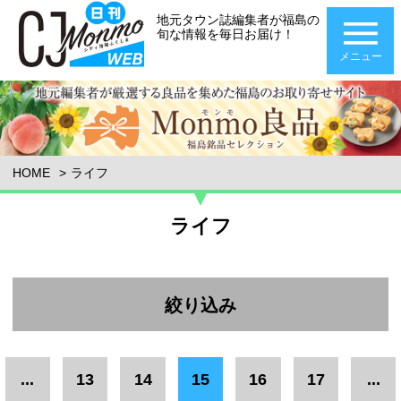
地元タウン誌編集者が福島の
旬な情報を毎日お届け！
メニュー
HOME
ライフ
ライフ
絞り込み
エリア
...
13
14
15
16
17
...