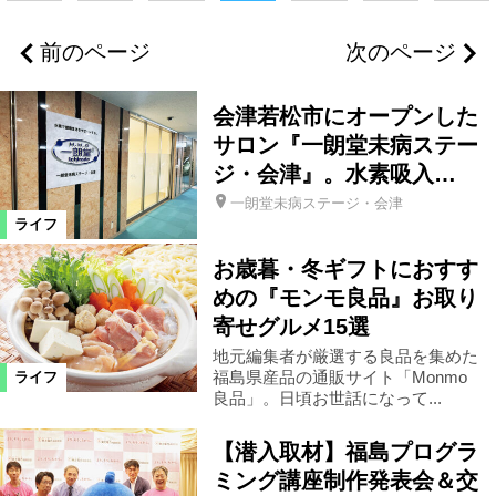
福島市
県北エリア
福島県全域
前のページ
次のページ
田村市
県中エリア
郡山市
会津若松市にオープンした
会津若松市
会津エリア
サロン『一朗堂未病ステー
ジ・会津』。水素吸入…
一朗堂未病ステージ・会津
南相馬市
浜通りエリア
伊達市
ライフ
お歳暮・冬ギフトにおすす
二本松市
いわき市
双葉町
めの『モンモ良品』お取り
寄せグルメ15選
猪苗代町
桑折町
三春町
地元編集者が厳選する良品を集めた
福島県産品の通販サイト「Monmo
ライフ
良品」。日頃お世話になって...
喜多方市
相馬市
天栄村
【潜入取材】福島プログラ
ミング講座制作発表会＆交
須賀川市
浪江町
本宮市