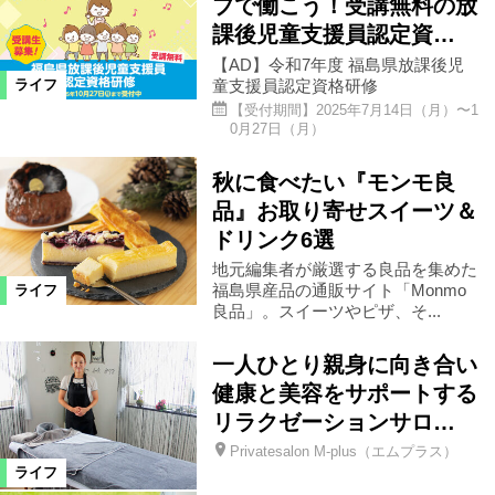
ブで働こう！受講無料の放
ヘアサロン・ネイルサロン
買い物
課後児童支援員認定資…
【AD】令和7年度 福島県放課後児
童支援員認定資格研修
ライフ
雑貨
ショップ
住宅
病院
【受付期間】2025年7月14日（月）〜1
0月27日（月）
車
生活
その他
イベント
秋に食べたい『モンモ良
品』お取り寄せスイーツ＆
スクール
特産品
レシピ
ドリンク6選
地元編集者が厳選する良品を集めた
福島県産品の通販サイト「Monmo
ライフ
良品」。スイーツやピザ、そ...
絞り込む
一人ひとり親身に向き合い
健康と美容をサポートする
リラクゼーションサロ…
Privatesalon M-plus（エムプラス）
ライフ