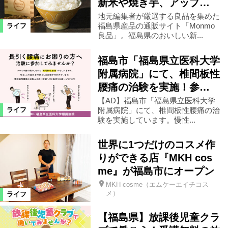
新米や焼き芋、アップ…
地元編集者が厳選する良品を集めた
福島県産品の通販サイト「Monmo
ライフ
西郷村
矢祭町
小野町
良品」。福島県のおいしい新...
白石市
山形県
米沢市
福島市「福島県立医科大学
附属病院」にて、椎間板性
腰痛の治験を実施！参…
仙台市
中島村
塙町
【AD】福島市「福島県立医科大学
附属病院」にて、椎間板性腰痛の治
ライフ
験を実施しています。慢性...
福島市郊外
世界に1つだけのコスメ作
カテゴリ
りができる店『MKH cos
me』が福島市にオープン
ファッション
ビューティ
MKH cosme（エムケーエイチコス
メ）
ライフ
リラクゼーション
【福島県】放課後児童クラ