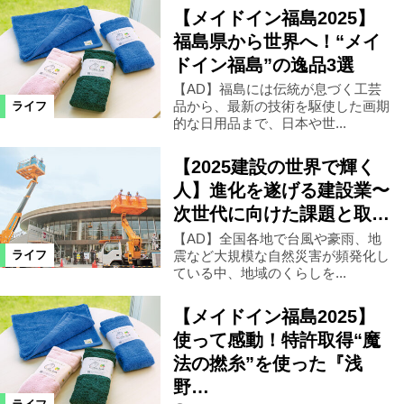
【メイドイン福島2025】
福島県から世界へ！“メイ
ドイン福島”の逸品3選
【AD】福島には伝統が息づく工芸
品から、最新の技術を駆使した画期
ライフ
的な日用品まで、日本や世...
【2025建設の世界で輝く
人】進化を遂げる建設業〜
次世代に向けた課題と取…
【AD】全国各地で台風や豪雨、地
震など大規模な自然災害が頻発化し
ライフ
ている中、地域のくらしを...
【メイドイン福島2025】
使って感動！特許取得“魔
法の撚糸”を使った『浅
野…