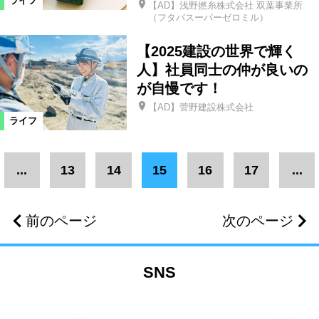
ライフ
【AD】浅野撚糸株式会社 双葉事業所
（フタバスーパーゼロミル）
【2025建設の世界で輝く
人】社員同士の仲が良いの
が自慢です！
【AD】菅野建設株式会社
ライフ
...
13
14
15
16
17
...
前のページ
次のページ
SNS