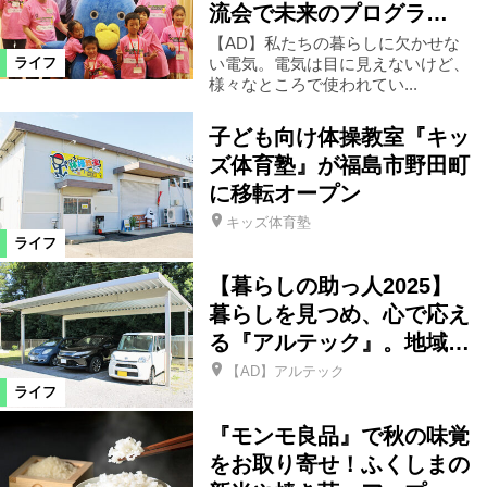
流会で未来のプログラ…
【AD】私たちの暮らしに欠かせな
宮城県
新地町
三島町
い電気。電気は目に見えないけど、
ライフ
様々なところで使われてい...
西会津町
川俣町
会津美里町
子ども向け体操教室『キッ
ズ体育塾』が福島市野田町
に移転オープン
飯舘村
葛尾村
大熊町
キッズ体育塾
ライフ
富岡町
川内村
楢葉町
【暮らしの助っ人2025】
暮らしを見つめ、心で応え
広野町
国見町
白河市
る『アルテック』。地域…
【AD】アルテック
ライフ
県南エリア
湯川村
大玉村
『モンモ良品』で秋の味覚
をお取り寄せ！ふくしまの
昭和村
南会津町
東京都