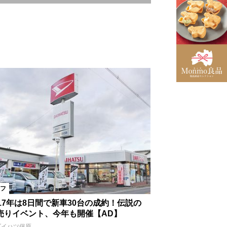
南相馬市
多方市
相馬市
会津美里町
飯舘村
湯川村
大玉村
台市
中島村
塙町
フ
ショップ
住宅
病院
017年は8日間で新車30台の成約！伝説の
売りイベント、今年も開催【AD】
ダイハツ保原