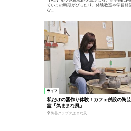
【AD】塾や家庭教師を選ぶなら、新学期に向
ていまの時期がぴったり。体験教室や学習相
な...
ライフ
私だけの器作り体験！カフェ併設の陶芸
室『気ままな風』
陶芸クラブ 気ままな風