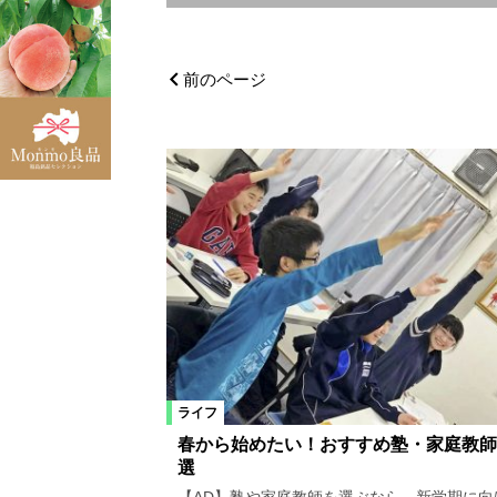
エリア
福島市
県北エリア
福島県
前のページ
浜通りエリア
伊達市
二本
天栄村
須賀川市
浪江町
葛尾村
大熊町
富岡町
昭和村
南会津町
東京都
福島市郊外
カテゴリ
ライフ
ファッション
ビューティ
春から始めたい！おすすめ塾・家庭教師
選
車
生活
その他
イベン