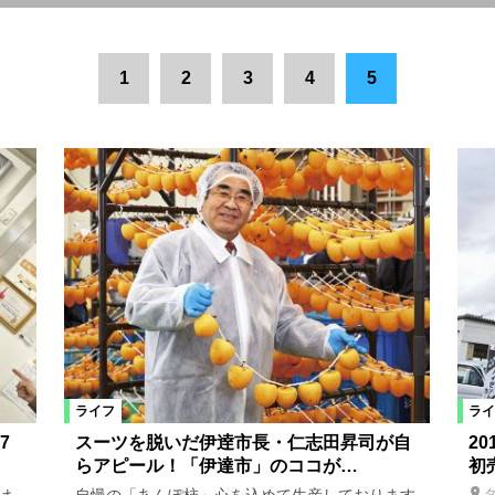
全域
田村市
県中エリア
郡山市
会津若松市
会津エリア
1
2
3
4
5
松市
いわき市
双葉町
猪苗代町
桑折町
三春町
喜
本宮市
宮城県
新地町
三島町
西会津町
川俣町
川内村
楢葉町
広野町
国見町
白河市
県南エリア
西郷村
矢祭町
小野町
白石市
山形県
米沢市
仙
ライフ
ライ
リラクゼーション
ヘアサロン・ネイルサロン
買い物
雑貨
7
スーツを脱いだ伊逹市長・仁志田昇司が自
2
らアピール！「伊達市」のココが…
初
ト
スクール
特産品
レシピ