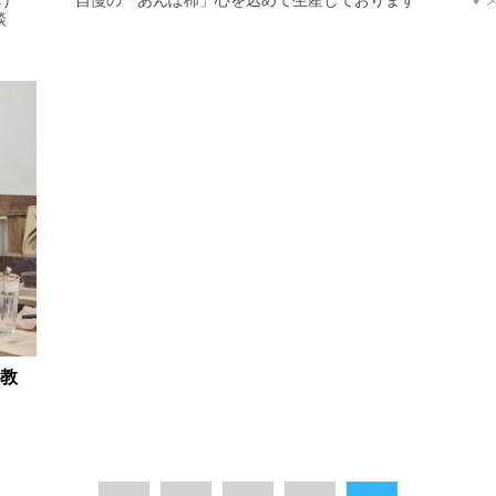
け
自慢の「あんぽ柿」心を込めて生産しております
談
絞り込む
教