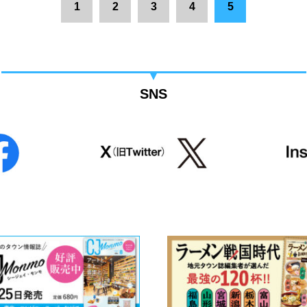
1
2
3
4
5
SNS