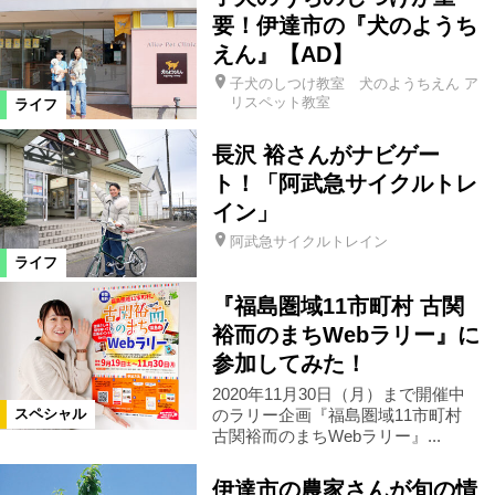
リラクゼーション
要！伊達市の『犬のようち
えん』【AD】
子犬のしつけ教室 犬のようちえん ア
ヘアサロン・ネイルサロン
買い物
リスペット教室
ライフ
長沢 裕さんがナビゲー
雑貨
ショップ
住宅
病院
ト！「阿武急サイクルトレ
イン」
車
生活
その他
イベント
阿武急サイクルトレイン
ライフ
スクール
特産品
レシピ
『福島圏域11市町村 古関
裕而のまちWebラリー』に
参加してみた！
絞り込む
2020年11月30日（月）まで開催中
のラリー企画『福島圏域11市町村
スペシャル
古関裕而のまちWebラリー』...
伊達市の農家さんが旬の情