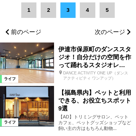
エリア
1
2
3
4
5
福島市
県北エリア
福島県全域
前のページ
次のページ
田村市
県中エリア
郡山市
伊達市保原町のダンススタ
会津若松市
会津エリア
ジオ！自分だけの空間を作
って踊れるスタジオレ…
DANCE ACTIVITY ONE UP（ダンス
南相馬市
浜通りエリア
伊達市
アクティビティ ワンアップ）
ライフ
【福島県内】ペットと利用
二本松市
いわき市
双葉町
できる、お役立ちスポット
9選
猪苗代町
桑折町
三春町
【AD】トリミングサロン、ペット
カフェ、ペットグッズショップなど
ライフ
飼い主の方はもちろん動物...
喜多方市
相馬市
天栄村