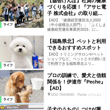
【協会けんぽ】社員の健康
づくりを応援！『アサヒ電
昭和村
南会津町
東京都
子 株式会社』の取り組…
【AD】「健康経営優良法人2020
（中小規模法人部門）」「ふくしま
ライフ
西郷村
矢祭町
小野町
健康経営優良事業所2019」に...
【福島県北】ペットと利用
白石市
山形県
米沢市
できるおすすめスポット
【AD】トリミングサロンやペット
仙台市
中島村
塙町
ショップなど、ペットとその飼い主
で利用できる福島県北エリ...
ライフ
福島市郊外
プロの訓練で、愛犬と信頼
関係を！伊達市『Peche』
カテゴリ
【AD】
DOG TRAINING Peche（ペシェ）
ファッション
ビューティ
ライフ
子犬のうちのしつけが重