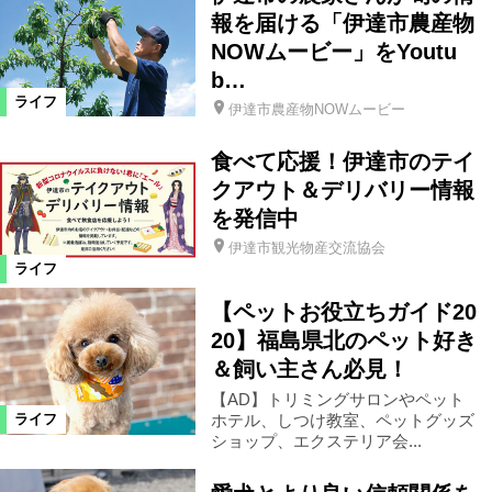
報を届ける「伊達市農産物
NOWムービー」をYoutu
b…
ライフ
伊達市農産物NOWムービー
食べて応援！伊達市のテイ
クアウト＆デリバリー情報
を発信中
伊達市観光物産交流協会
ライフ
【ペットお役立ちガイド20
20】福島県北のペット好き
＆飼い主さん必見！
【AD】トリミングサロンやペット
ホテル、しつけ教室、ペットグッズ
ライフ
ショップ、エクステリア会...