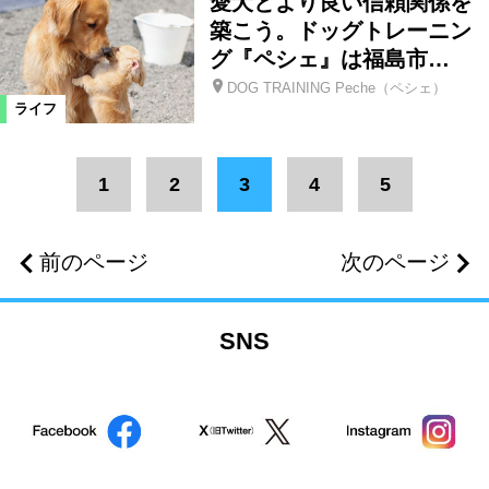
愛犬とより良い信頼関係を
築こう。ドッグトレーニン
グ『ペシェ』は福島市…
DOG TRAINING Peche（ペシェ）
ライフ
1
2
3
4
5
前のページ
次のページ
SNS