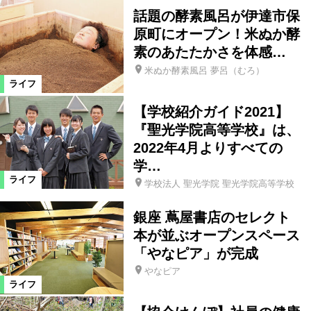
話題の酵素風呂が伊達市保
原町にオープン！米ぬか酵
須賀川市
浪江町
本宮市
素のあたたかさを体感…
米ぬか酵素風呂 夢呂（むろ）
宮城県
新地町
三島町
ライフ
【学校紹介ガイド2021】
西会津町
川俣町
会津美里町
『聖光学院高等学校』は、
2022年4月よりすべての
学…
飯舘村
葛尾村
大熊町
ライフ
学校法人 聖光学院 聖光学院高等学校
富岡町
川内村
楢葉町
銀座 蔦屋書店のセレクト
本が並ぶオープンスペース
「やなピア」が完成
広野町
国見町
白河市
やなピア
ライフ
県南エリア
湯川村
大玉村