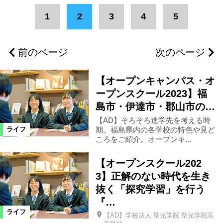
エリア
1
2
3
4
5
福島市
県北エリア
福島県全域
前のページ
次のページ
田村市
県中エリア
郡山市
【オープンキャンパス・オ
会津若松市
会津エリア
ープンスクール2023】福
島市・伊達市・郡山市の…
【AD】そろそろ進学先を考える時
南相馬市
浜通りエリア
伊達市
期。福島県内の各学校の特色や見ど
ライフ
ころをご紹介。オープンキ...
二本松市
いわき市
双葉町
【オープンスクール202
3】正解のない時代を生き
猪苗代町
桑折町
三春町
抜く「探究学習」を行う
『…
ライフ
【AD】学校法人 聖光学院 聖光学院高
喜多方市
相馬市
天栄村