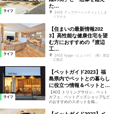
た…
ライフ
昭和村
南会津町
東京都
【AD】アップデートシティふくしま
ソラチエ
西郷村
矢祭町
小野町
【住まいの最新情報202
3】高性能な健康住宅を望
む方におすすめの『渡辺
白石市
山形県
米沢市
工…
ライフ
【AD】hygge（ヒュッゲ）（株）渡辺
仙台市
中島村
塙町
工務店
【ペットガイド2023】福
福島市郊外
島県内でペットとの暮らし
に役立つ情報＆ペットと…
カテゴリ
【AD】トリミングサロン、ペット
カフェ、ペットグッズショップなど
ライフ
のおすすめのスポットを掲...
ファッション
ビューティ