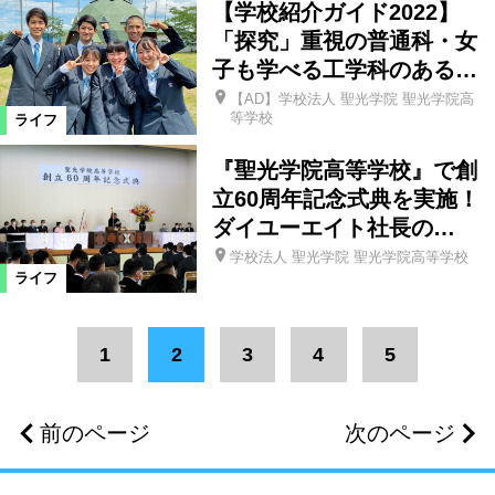
【学校紹介ガイド2022】
「探究」重視の普通科・女
子も学べる工学科のある…
【AD】学校法人 聖光学院 聖光学院高
等学校
ライフ
『聖光学院高等学校』で創
立60周年記念式典を実施！
ダイユーエイト社長の…
学校法人 聖光学院 聖光学院高等学校
ライフ
1
2
3
4
5
前のページ
次のページ