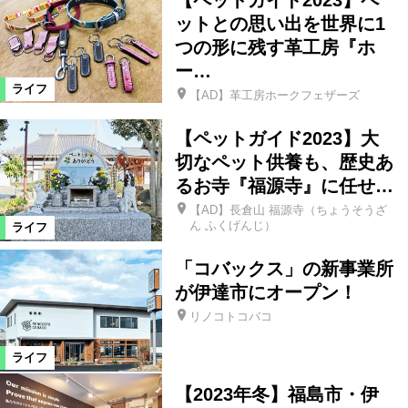
【ペットガイド2023】ペ
リラクゼーション
ットとの思い出を世界に1
つの形に残す革工房『ホ
ー…
ヘアサロン・ネイルサロン
買い物
ライフ
【AD】革工房ホークフェザーズ
雑貨
ショップ
住宅
病院
【ペットガイド2023】大
切なペット供養も、歴史あ
るお寺『福源寺』に任せ…
車
生活
その他
イベント
【AD】長倉山 福源寺（ちょうそうざ
ん ふくげんじ）
ライフ
スクール
特産品
レシピ
「コバックス」の新事業所
が伊達市にオープン！
絞り込む
リノコトコバコ
ライフ
【2023年冬】福島市・伊