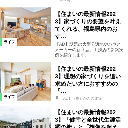
等学校
【住まいの最新情報202
須賀川市
浪江町
本宮市
3】家づくりの要望を叶え
てくれる、福島県内のお
宮城県
新地町
三島町
す…
ライフ
【AD】話題の大型分譲地やハウス
メーカーの新商品、工務店の新築実
西会津町
川俣町
会津美里町
例を紹介します。
【住まいの最新情報202
飯舘村
葛尾村
大熊町
3】理想の家づくりを追い
求めたい方におすすめの
富岡町
川内村
楢葉町
『…
ライフ
【AD】（株）かんの建築
広野町
国見町
白河市
【住まいの最新情報202
3】「健幸と全世代生涯活
県南エリア
湯川村
大玉村
躍の街」と「想像を超え