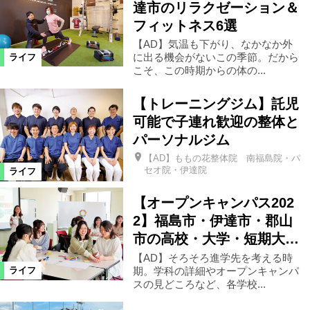
達市のリラクゼーション＆
フィットネス6選
【AD】気温も下がり、なかなか外
に出る機会がないこの季節。だから
ライフ
こそ、この時期からの体の...
【トレーニングジム】託児
可能で子連れ歓迎の整体と
パーソナルジム
【AD】ももの花整体院 南福島院・パ
セオ院・伊達院
ライフ
【オープンキャンパス202
2】福島市・伊達市・郡山
市の高校・大学・短期大…
【AD】そろそろ進学先を考える時
期。学科の詳細やオープンキャンパ
ライフ
スの見どころなど、各学校...