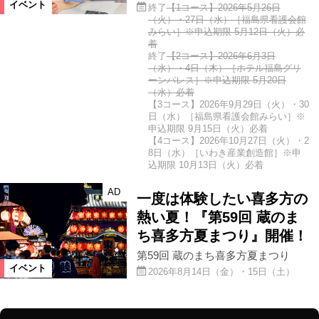
イベント
終了
【1コース】2026年5月26日
（火）・27日（水）［福島県看護会館
みらい］※申込期限 5月12日（火）必
着
終了
【2コース】2026年6月3日
（水）・4日（木）［ホテル福島グリ
ーンパレス］※申込期限 5月20日
（水）必着
【3コース】2026年9月29日（火）・30
日（水）［福島県看護会館みらい］※
申込期限 9月15日（火）必着
【4コース】2026年10月27日（火）・2
8日（水）［いわき産業創造館］※申
込期限 10月13日（火）必着
AD
一度は体験したい喜多方の
熱い夏！『第59回 蔵のま
ち喜多方夏まつり』開催！
第59回 蔵のまち喜多方夏まつり
イベント
2026年8月14日（金）・15日（土）