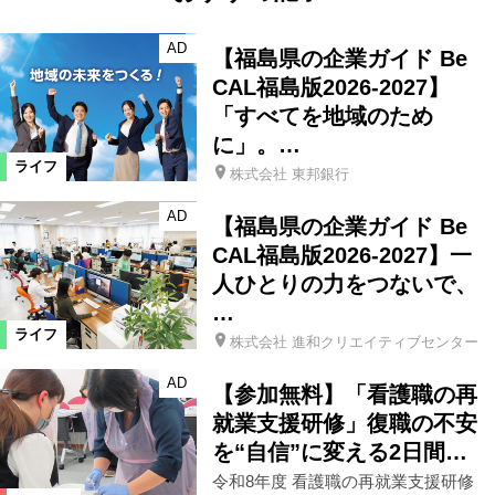
AD
【福島県の企業ガイド Be
CAL福島版2026-2027】
「すべてを地域のため
に」。…
ライフ
株式会社 東邦銀行
AD
【福島県の企業ガイド Be
CAL福島版2026-2027】一
人ひとりの力をつないで、
…
ライフ
株式会社 進和クリエイティブセンター
AD
【参加無料】「看護職の再
就業支援研修」復職の不安
を“自信”に変える2日間…
令和8年度 看護職の再就業支援研修