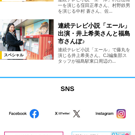
一を演じる窪田正孝さん、村野鉄男
を演じる中村 蒼さん、佐...
連続テレビ小説「エール」
出演・井上希美さんと福島
市さんぽ♪
連続テレビ小説「エール」で藤丸を
演じる井上希美さん。CJ編集部ス
スペシャル
タッフが福島駅東口周辺の...
SNS