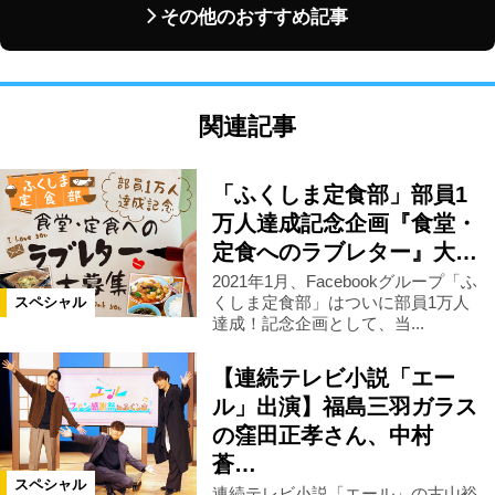
その他のおすすめ記事
関連記事
「ふくしま定食部」部員1
万人達成記念企画『食堂・
定食へのラブレター』大…
2021年1月、Facebookグループ「ふ
くしま定食部」はついに部員1万人
スペシャル
達成！記念企画として、当...
【連続テレビ小説「エー
ル」出演】福島三羽ガラス
の窪田正孝さん、中村
蒼…
スペシャル
連続テレビ小説「エール」の古山裕