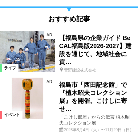
おすすめ記事
AD
【福島県の企業ガイド Be
CAL福島版2026-2027】建
設を通じて、地域社会に
貢…
ライフ
菅野建設株式会社
AD
福島市「西田記念館」で
『植木昭夫コレクション
展』を開催。こけしに寄
せ…
イベント
「こけし部屋」からの伝言 植木昭
夫コレクション展
2026年8月4日（火）〜11月29日（日）