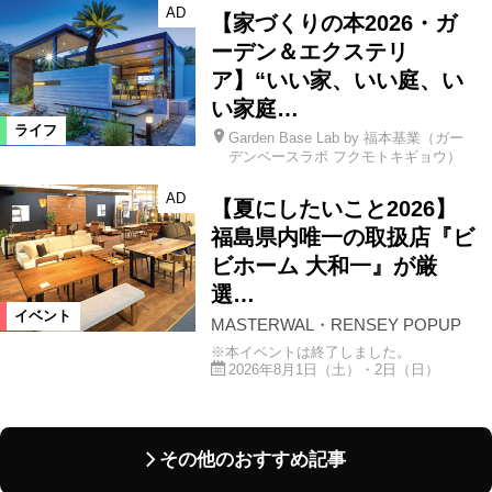
AD
【家づくりの本2026・ガ
ーデン＆エクステリ
ア】“いい家、いい庭、い
い家庭…
ライフ
Garden Base Lab by 福本基業（ガー
デンベースラボ フクモトキギョウ）
AD
【夏にしたいこと2026】
福島県内唯一の取扱店『ビ
ビホーム 大和一』が厳
選…
イベント
MASTERWAL・RENSEY POPUP
※本イベントは終了しました。
2026年8月1日（土）・2日（日）
その他のおすすめ記事