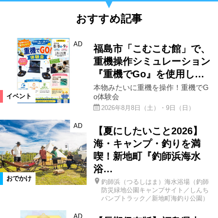
おすすめ記事
AD
福島市「こむこむ館」で、
重機操作シミュレーション
『重機でGo』を使用し…
本物みたいに重機を操作！重機でG
o体験会
イベント
2026年8月8日（土）・9日（日）
AD
【夏にしたいこと2026】
海・キャンプ・釣りを満
喫！新地町『釣師浜海水
浴…
おでかけ
釣師浜（つるしはま）海水浴場（釣師
防災緑地公園キャンプサイト／しんち
パンプトラック／新地町海釣り公園）
AD