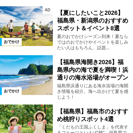
AD
【夏にしたいこと2026】
福島県・新潟県のおすすめ
スポット＆イベント8選
夏のおでかけシーズン到来！夏なら
ではのおでかけやイベントを楽しみ
おでかけ
たい人はもちろん、話題...
【福島県海開き2026】福
島県内の海で夏を満喫！浜
通りの海水浴場がオープン
福島県浜通りにある海水浴場の海開
き情報を紹介。海へ出かけて夏を感
おでかけ
じよう！
【福島県】福島市のおすす
め桃狩りスポット4選
「くだもの王国ふくしま」を代表す
るフルーツといえば“桃”。福島県で