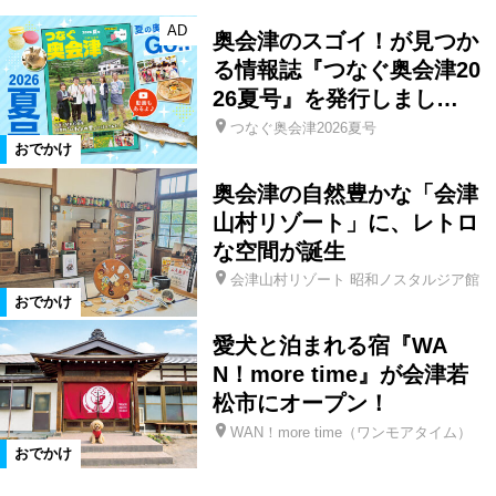
AD
奥会津のスゴイ！が見つか
る情報誌『つなぐ奥会津20
26夏号』を発行しまし…
つなぐ奥会津2026夏号
おでかけ
奥会津の自然豊かな「会津
山村リゾート」に、レトロ
な空間が誕生
会津山村リゾート 昭和ノスタルジア館
おでかけ
愛犬と泊まれる宿『WA
N！more time』が会津若
松市にオープン！
WAN！more time（ワンモアタイム）
おでかけ