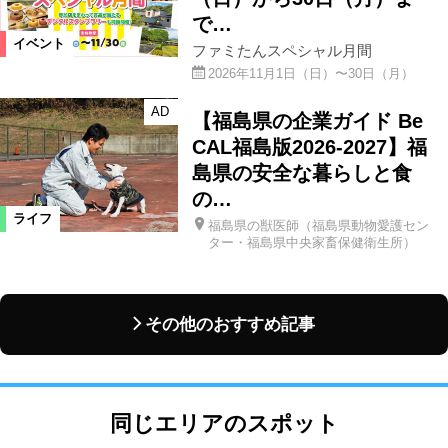
で…
イベント
ファミたんスペシャル月間
2026年11月1日（日）〜30日（月）
AD
【福島県の企業ガイド Be
CAL福島版2026-2027】福
島県の安全な暮らしと食
の…
ライフ
福島県の獣医師（福島県動物愛護セン
ター・福島県中央家畜保健衛生所）
その他のおすすめ記事
同じエリアのスポット