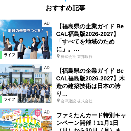
おすすめ記事
AD
【福島県の企業ガイド Be
CAL福島版2026-2027】
「すべてを地域のため
に」。…
ライフ
株式会社 東邦銀行
AD
【福島県の企業ガイド Be
CAL福島版2026-2027】木
造の建築技術は日本の誇
り…
ライフ
会津建設 株式会社
AD
ファミたんカード特別キャ
ンペーン開催！11月1日
（日）から30日（月）ま