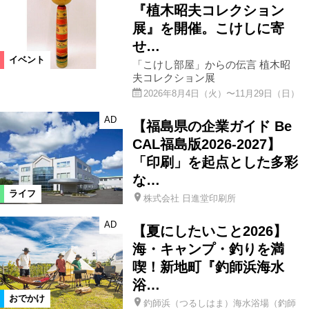
『植木昭夫コレクション
展』を開催。こけしに寄
せ…
イベント
「こけし部屋」からの伝言 植木昭
夫コレクション展
2026年8月4日（火）〜11月29日（日）
AD
【福島県の企業ガイド Be
CAL福島版2026-2027】
「印刷」を起点とした多彩
な…
ライフ
株式会社 日進堂印刷所
AD
【夏にしたいこと2026】
海・キャンプ・釣りを満
喫！新地町『釣師浜海水
浴…
おでかけ
釣師浜（つるしはま）海水浴場（釣師