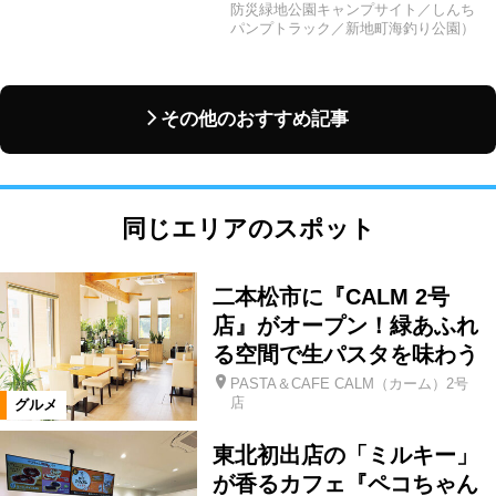
防災緑地公園キャンプサイト／しんち
パンプトラック／新地町海釣り公園）
その他のおすすめ記事
同じエリアのスポット
二本松市に『CALM 2号
店』がオープン！緑あふれ
る空間で生パスタを味わう
PASTA＆CAFE CALM（カーム）2号
店
グルメ
東北初出店の「ミルキー」
が香るカフェ『ペコちゃん