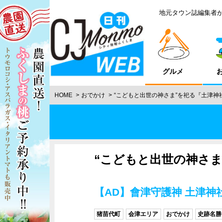
地元タウン誌編集者
グルメ
HOME
おでかけ
“こどもと出世の神さま”を祀る『土津神
“こどもと出世の神さま
【AD】會津守護神 土津
猪苗代町
会津エリア
おでかけ
史跡名勝