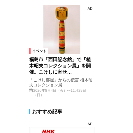
AD
イベント
福島市「西田記念館」で『植
木昭夫コレクション展』を開
催。こけしに寄せ…
「こけし部屋」からの伝言 植木昭
夫コレクション展
2026年8月4日（火）〜11月29日
（日）
おすすめ記事
AD