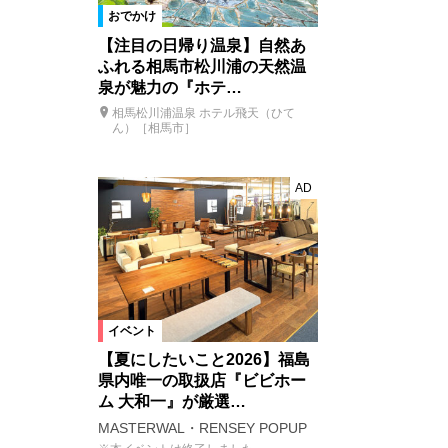
おでかけ
【注目の日帰り温泉】自然あ
ふれる相馬市松川浦の天然温
泉が魅力の『ホテ…
相馬松川浦温泉 ホテル飛天（ひて
ん）［相馬市］
AD
イベント
【夏にしたいこと2026】福島
県内唯一の取扱店『ビビホー
ム 大和一』が厳選…
MASTERWAL・RENSEY POPUP