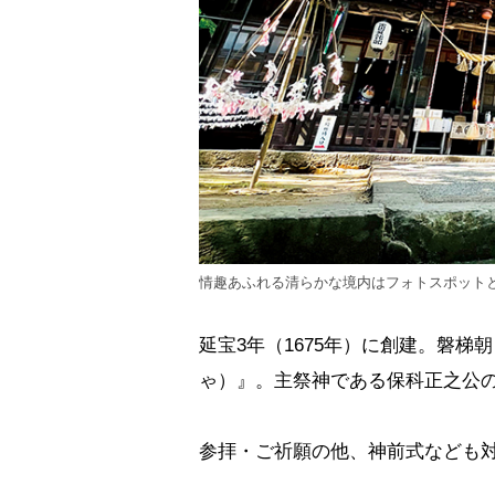
情趣あふれる清らかな境内はフォトスポット
延宝3年（1675年）に創建。磐
ゃ）』。主祭神である保科正之公の
参拝・ご祈願の他、神前式なども