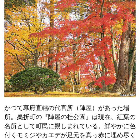
かつて幕府直轄の代官所（陣屋）があった場
所。桑折町の『陣屋の杜公園』は現在、紅葉の
名所として町民に親しまれている。鮮やかに色
付くモミジやカエデが足元を真っ赤に埋め尽く