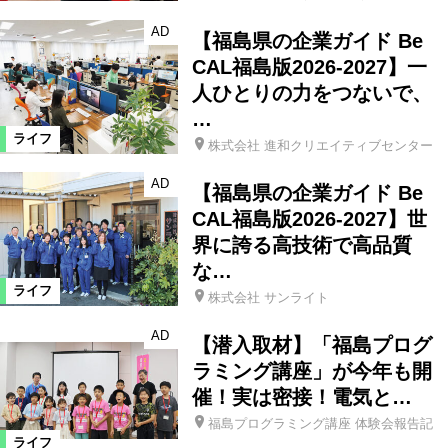
AD
【福島県の企業ガイド Be
CAL福島版2026-2027】一
人ひとりの力をつないで、
…
ライフ
株式会社 進和クリエイティブセンター
AD
【福島県の企業ガイド Be
CAL福島版2026-2027】世
界に誇る高技術で高品質
な…
ライフ
株式会社 サンライト
AD
【潜入取材】「福島プログ
ラミング講座」が今年も開
催！実は密接！電気と…
福島プログラミング講座 体験会報告記
ライフ