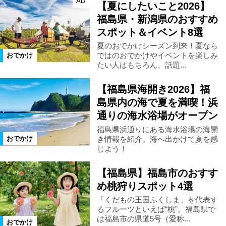
AD
【夏にしたいこと2026】
福島県・新潟県のおすすめ
スポット＆イベント8選
夏のおでかけシーズン到来！夏なら
ではのおでかけやイベントを楽しみ
おでかけ
たい人はもちろん、話題...
【福島県海開き2026】福
島県内の海で夏を満喫！浜
通りの海水浴場がオープン
福島県浜通りにある海水浴場の海開
き情報を紹介。海へ出かけて夏を感
おでかけ
じよう！
【福島県】福島市のおすす
め桃狩りスポット4選
「くだもの王国ふくしま」を代表す
るフルーツといえば“桃”。福島県で
は福島市の県道5号（愛称...
おでかけ