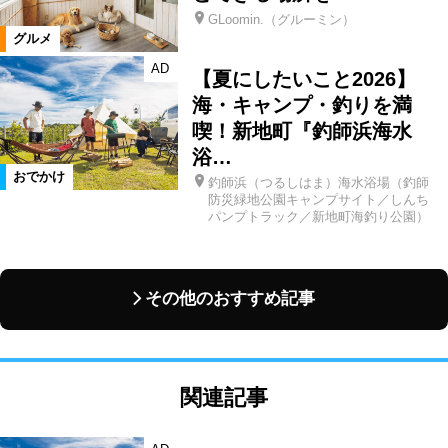
GLoomin.（グルーミン）
グルメ
AD
【夏にしたいこと2026】
海・キャンプ・釣りを満
喫！新地町『釣師浜海水
浴…
おでかけ
釣師浜（つるしはま）海水浴場（釣師
防災緑地公園キャンプサイト／しんち
パンプトラック／新地町海釣り公園）
その他のおすすめ記事
関連記事