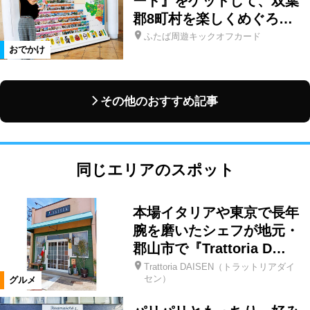
ード』をゲットして、双葉
郡8町村を楽しくめぐろ…
ふたば周遊キックオフカード
おでかけ
その他のおすすめ記事
同じエリアのスポット
本場イタリアや東京で長年
腕を磨いたシェフが地元・
郡山市で『Trattoria D…
Trattoria DAISEN（トラットリアダイ
セン）
グルメ