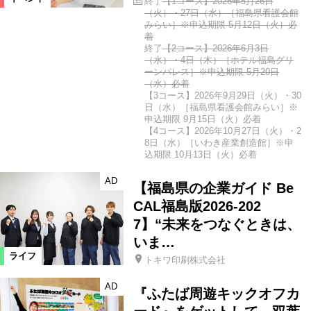
終了
【1コース】2026年5月26日
（火）・27日（水）［福島県看護会館
みらい］※申込期限 5月12日（火）必
着
終了
【2コース】2026年6月3日
（水）・4日（木）［ホテル福島グリ
ーンパレス］※申込期限 5月20日
（水）必着
【3コース】2026年9月29日（火）・30
日（水）［福島県看護会館みらい］※
申込期限 9月15日（火）必着
【4コース】2026年10月27日（火）・2
8日（水）［いわき産業創造館］※申
込期限 10月13日（火）必着
AD
【福島県の企業ガイド Be
CAL福島版2026-202
7】“未来をつなぐときは、
いま…
ライフ
トキワ印刷株式会社
AD
『ふたば周遊キックオフカ