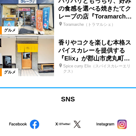
パリパリともっちり、好み
の食感を選べる焼きたてク
レープの店『Toramarch…
Toramarche（トラマルシェ）
グルメ
香りやコクを楽しむ本格ス
パイスカレーを提供する
『Elix』が郡山市虎丸町…
Spice curry Elix（スパイスカレーエリ
クス）
グルメ
SNS