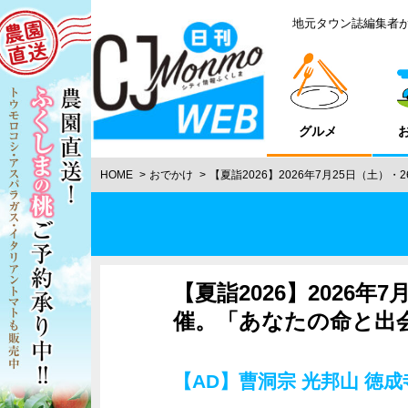
地元タウン誌編集者
グルメ
HOME
おでかけ
【夏詣2026】2026年7月25日（土
【夏詣2026】2026年
催。「あなたの命と出
【AD】曹洞宗 光邦山 徳