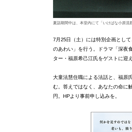
夏詣期間中は、本堂内にて「いけばな小原流
7月25日（土）には特別企画とし
のあわい」を行う。ドラマ「深夜
ター・福原希己江氏をゲストに迎
大童法慧住職による法話と、福原
む。答えではなく、あなたの命に触
円。HPより事前申し込みを。