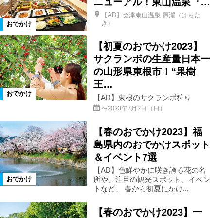
ニューアル！東山温泉『…
【AD】会津東山温泉 原瀧（はらた
小野町
鮫川村
米沢市
き）
おでかけ
【初夏のおでかけ2023】
西郷村
仙台市
中島村
サクランボの生産量日本一
の山形県東根市！“果樹
栃木県
茨城県
高畠町
王…
おでかけ
【AD】東根のサクランボ狩り
〜2023年7月2日（日）
那須郡那須町
福島市郊外
【春のおでかけ2023】福
那須塩原市
浅川町
島県内のおでかけスポット
＆イベント7選
カテゴリ
【AD】色鮮やかに咲き誇る花の名
所や、注目の観光スポット、イベン
おでかけ
トなど、 春から初夏にかけ...
特産品
アウトドア
温泉
【春のおでかけ2023】一