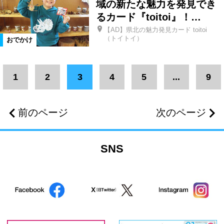
域の新たな魅力を発見でき
絞り込む
るカード『toitoi』！…
【AD】県北の魅力発見カード toitoi
（トイトイ）
おでかけ
1
2
3
4
5
...
9
前のページ
次のページ
SNS