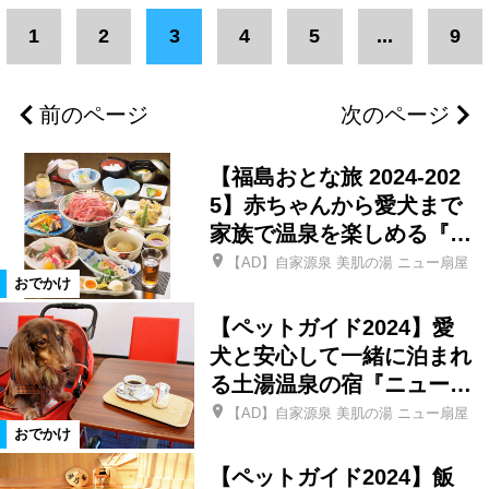
エリア
1
2
3
4
5
...
9
浪江町
葛尾村
双葉町
前のページ
次のページ
大熊町
富岡町
川内村
【福島おとな旅 2024-202
楢葉町
広野町
福島市
5】赤ちゃんから愛犬まで
家族で温泉を楽しめる『…
【AD】自家源泉 美肌の湯 ニュー扇屋
二本松市
郡山市
新地町
おでかけ
【ペットガイド2024】愛
相馬市
県北エリア
県中エリア
犬と安心して一緒に泊まれ
る土湯温泉の宿『ニュー…
浜通りエリア
新潟県
三島町
【AD】自家源泉 美肌の湯 ニュー扇屋
おでかけ
【ペットガイド2024】飯
会津エリア
南相馬市
いわき市