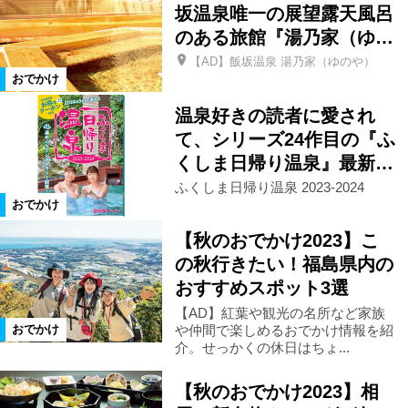
坂温泉唯一の展望露天風呂
のある旅館『湯乃家（ゆ…
柳津町
金山町
昭和村
【AD】飯坂温泉 湯乃家（ゆのや）
おでかけ
南会津町
只見町
檜枝岐村
温泉好きの読者に愛され
て、シリーズ24作目の『ふ
くしま日帰り温泉』最新…
下郷町
会津若松市
三春町
ふくしま日帰り温泉 2023-2024
おでかけ
猪苗代町
国見町
伊達市
【秋のおでかけ2023】こ
の秋行きたい！福島県内の
須賀川市
鏡石町
白河市
おすすめスポット3選
【AD】紅葉や観光の名所など家族
や仲間で楽しめるおでかけ情報を紹
おでかけ
矢吹町
棚倉町
喜多方市
介。せっかくの休日はちょ...
【秋のおでかけ2023】相
会津坂下町
会津美里町
飯舘村