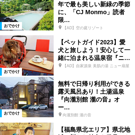
花スポット
公園
体験
年で最も美しい新緑の季節
に、「CJ Monmo」読者
限…
史跡名勝
遊園地
テーマパーク
おでかけ
【AD】空の庭リゾート
水族館
街歩き
グルメ
【ペットガイド2023】愛
犬と旅しよう！安心して一
緒に泊まれる温泉宿『ニ…
カフェ
ランチ
アート
【AD】自家源泉 美肌の湯 ニュー扇屋
おでかけ
博物館
美術館
見学
日帰り
無料で日帰り利用ができる
露天風呂あり！土湯温泉
遠出
ドライブ
家族・子連れ
『向瀧別館 瀧の音』オ
ー…
おでかけ
向瀧別館 瀧の音
スキー・スノボ
デート
道の駅
【福島県北エリア】県北地