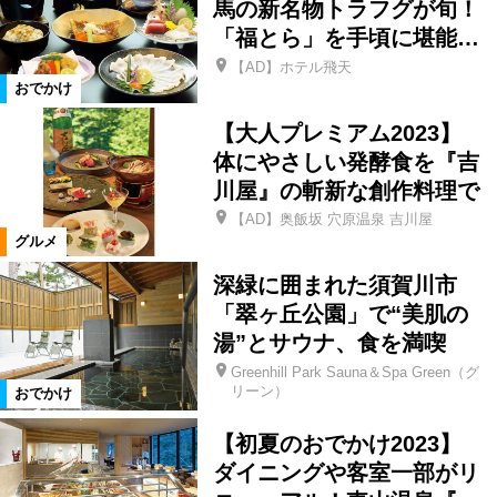
馬の新名物トラフグが旬！
「福とら」を手頃に堪能…
県南エリア
宮城県
磐梯町
【AD】ホテル飛天
おでかけ
玉川村
本宮市
平田村
【大人プレミアム2023】
体にやさしい発酵食を『吉
川屋』の斬新な創作料理で
山形県
天栄村
北塩原村
【AD】奥飯坂 穴原温泉 吉川屋
グルメ
矢祭町
桑折町
川俣町
深緑に囲まれた須賀川市
「翠ヶ丘公園」で“美肌の
大玉村
田村市
湯川村
湯”とサウナ、食を満喫
Greenhill Park Sauna＆Spa Green（グ
リーン）
おでかけ
西会津町
古殿町
塙町
【初夏のおでかけ2023】
ダイニングや客室一部がリ
石川町
福島県全域
泉崎村