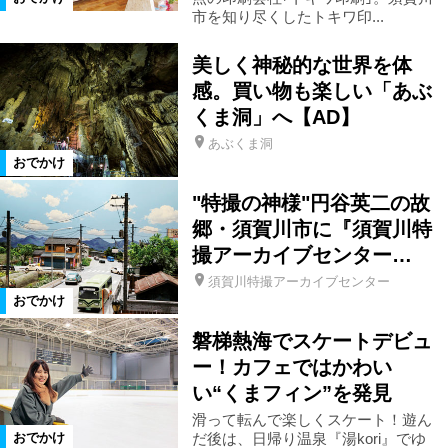
市を知り尽くしたトキワ印...
県南エリア
宮城県
磐梯町
美しく神秘的な世界を体
感。買い物も楽しい「あぶ
玉川村
本宮市
平田村
くま洞」へ【AD】
あぶくま洞
おでかけ
山形県
天栄村
北塩原村
"特撮の神様"円谷英二の故
郷・須賀川市に『須賀川特
矢祭町
桑折町
川俣町
撮アーカイブセンター…
須賀川特撮アーカイブセンター
大玉村
田村市
湯川村
おでかけ
磐梯熱海でスケートデビュ
西会津町
古殿町
塙町
ー！カフェではかわい
い“くまフィン”を発見
滑って転んで楽しくスケート！遊ん
石川町
福島県全域
泉崎村
だ後は、日帰り温泉『湯kori』でゆ
おでかけ