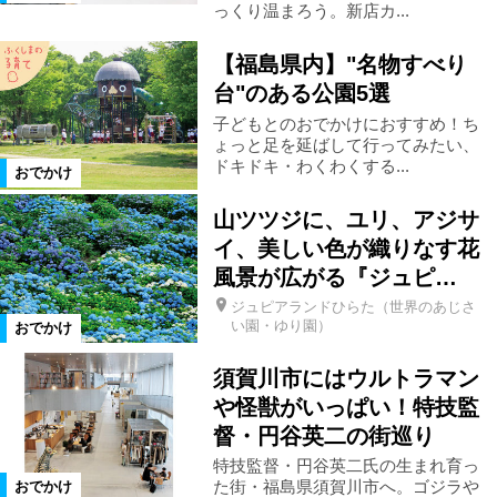
っくり温まろう。新店カ...
小野町
鮫川村
米沢市
【福島県内】"名物すべり
台"のある公園5選
西郷村
仙台市
中島村
子どもとのおでかけにおすすめ！ち
ょっと足を延ばして行ってみたい、
ドキドキ・わくわくする...
おでかけ
栃木県
茨城県
高畠町
山ツツジに、ユリ、アジサ
イ、美しい色が織りなす花
那須郡那須町
福島市郊外
風景が広がる『ジュピ…
ジュピアランドひらた（世界のあじさ
那須塩原市
浅川町
い園・ゆり園）
おでかけ
須賀川市にはウルトラマン
カテゴリ
や怪獣がいっぱい！特技監
督・円谷英二の街巡り
特産品
アウトドア
温泉
特技監督・円谷英二氏の生まれ育っ
た街・福島県須賀川市へ。ゴジラや
おでかけ