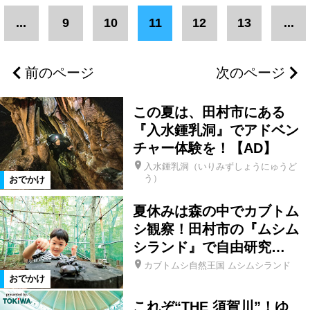
エリア
...
9
10
11
12
13
...
いわき市
浜通りエリア
浪江町
前のページ
次のページ
葛尾村
双葉町
大熊町
この夏は、田村市にある
富岡町
川内村
楢葉町
『入水鍾乳洞』でアドベン
チャー体験を！【AD】
入水鍾乳洞（いりみずしょうにゅうど
広野町
福島市
二本松市
う）
おでかけ
夏休みは森の中でカブトム
郡山市
新地町
相馬市
シ観察！田村市の『ムシム
シランド』で自由研究…
県北エリア
県中エリア
新潟県
カブトムシ自然王国 ムシムシランド
おでかけ
三島町
会津エリア
南相馬市
これぞ“THE 須賀川”！ゆ