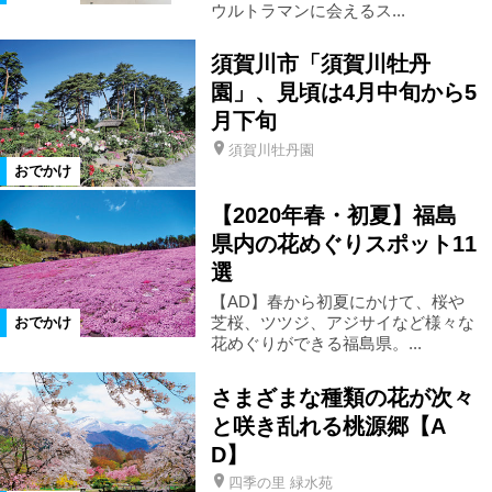
ウルトラマンに会えるス...
花スポット
公園
体験
須賀川市「須賀川牡丹
史跡名勝
遊園地
テーマパーク
園」、見頃は4月中旬から5
月下旬
水族館
街歩き
グルメ
須賀川牡丹園
おでかけ
【2020年春・初夏】福島
カフェ
ランチ
アート
県内の花めぐりスポット11
選
博物館
美術館
見学
日帰り
【AD】春から初夏にかけて、桜や
芝桜、ツツジ、アジサイなど様々な
おでかけ
花めぐりができる福島県。...
遠出
ドライブ
家族・子連れ
さまざまな種類の花が次々
と咲き乱れる桃源郷【A
スキー・スノボ
デート
道の駅
D】
四季の里 緑水苑