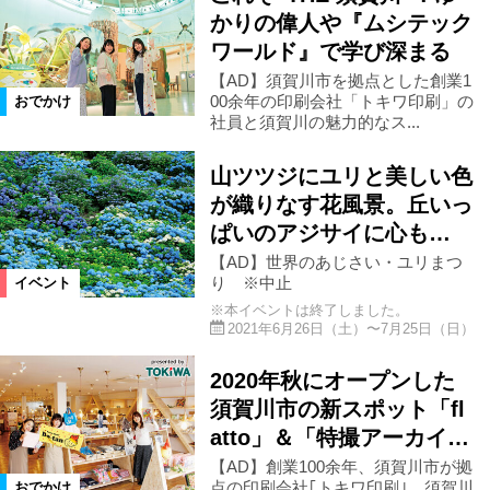
かりの偉人や『ムシテック
ワールド』で学び深まる
柳津町
金山町
昭和村
【AD】須賀川市を拠点とした創業1
00余年の印刷会社「トキワ印刷」の
おでかけ
社員と須賀川の魅力的なス...
南会津町
只見町
檜枝岐村
山ツツジにユリと美しい色
下郷町
会津若松市
三春町
が織りなす花風景。丘いっ
ぱいのアジサイに心も…
【AD】世界のあじさい・ユリまつ
猪苗代町
国見町
伊達市
り ※中止
イベント
※本イベントは終了しました。
2021年6月26日（土）〜7月25日（日）
須賀川市
鏡石町
白河市
2020年秋にオープンした
矢吹町
棚倉町
喜多方市
須賀川市の新スポット「fl
atto」＆「特撮アーカイ…
【AD】創業100余年、須賀川市が拠
会津坂下町
会津美里町
飯舘村
点の印刷会社｢トキワ印刷｣。須賀川
おでかけ