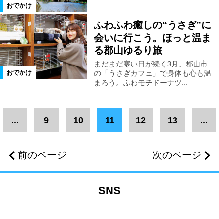
おでかけ
絞り込む
ふわふわ癒しの“うさぎ”に
会いに行こう。ほっと温ま
る郡山ゆるり旅
まだまだ寒い日が続く3月。郡山市
の「うさぎカフェ」で身体も心も温
おでかけ
まろう。ふわモチドーナツ...
...
9
10
11
12
13
...
前のページ
次のページ
SNS