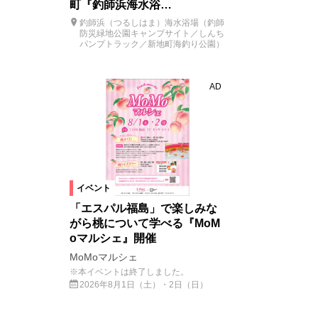
町『釣師浜海水浴…
釣師浜（つるしはま）海水浴場（釣師
防災緑地公園キャンプサイト／しんち
パンプトラック／新地町海釣り公園）
AD
イベント
「エスパル福島」で楽しみな
がら桃について学べる『MoM
oマルシェ』開催
MoMoマルシェ
※本イベントは終了しました。
2026年8月1日（土）・2日（日）