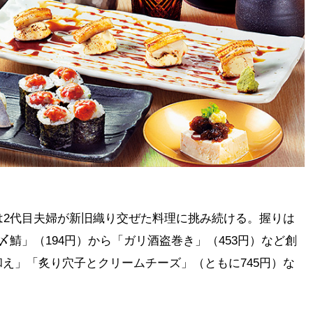
は2代目夫婦が新旧織り交ぜた料理に挑み続ける。握りは
〆鯖」（194円）から「ガリ酒盗巻き」（453円）など創
え」「炙り穴子とクリームチーズ」（ともに745円）な