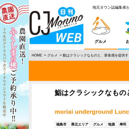
地元タウン誌編集者
グルメ
HOME
グルメ
鮨はクラシックなものと、新食感を提供す
鮨はクラシックなもの
moriai underground 
福島市
県北エリア
グルメ
地酒
寿司