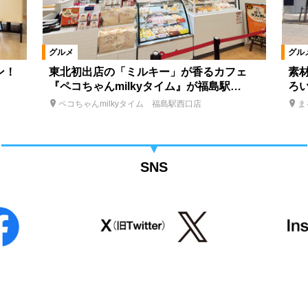
グルメ
グル
ン！
東北初出店の「ミルキー」が香るカフェ
素
『ペコちゃんmilkyタイム』が福島駅…
ろ
ペコちゃんmilkyタイム 福島駅西口店
ま
SNS