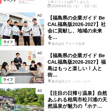
イベント
※本イベントは終了しました。
2026年8月1日（土）・2日（日）
AD
【福島県の企業ガイド Be
CAL福島版2026-2027】社
会に貢献し、地域の未来
を…
ライフ
株式会社 アクーズ会津
AD
【福島県の企業ガイド Be
CAL福島版2026-2027】福
島はもっと楽しい！人と
街…
ライフ
株式会社エス・シー・シー
AD
【注目の日帰り温泉】自然
あふれる相馬市松川浦の天
然温泉が魅力の『ホテ…