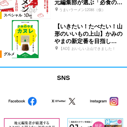
元編集部が選ぶ「必食の…
うまいラーメン120杯（仮）
スペシャル
【いきたい！たべたい！山
形のいいもの上山】かみの
やまの新定番を目指し…
【AD】おいしい上山できました！
グルメ
SNS