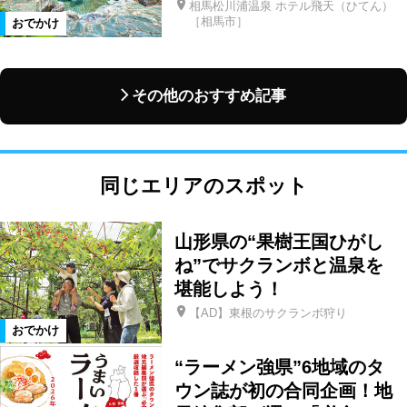
相馬松川浦温泉 ホテル飛天（ひてん）
［相馬市］
おでかけ
その他のおすすめ記事
同じエリアのスポット
山形県の“果樹王国ひがし
ね”でサクランボと温泉を
堪能しよう！
【AD】東根のサクランボ狩り
おでかけ
“ラーメン強県”6地域のタ
ウン誌が初の合同企画！地