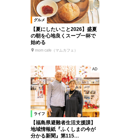
グルメ
【夏にしたいこと2026】盛夏
の朝を心地良くスープ一杯で
始める
mom cafe（マムカフェ）
AD
ライフ
【福島県避難者生活支援課】
地域情報紙『ふくしまの今が
分かる新聞』第115…