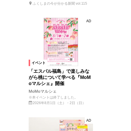
ふくしまの今が分かる新聞 vol.115
AD
イベント
「エスパル福島」で楽しみな
がら桃について学べる『MoM
oマルシェ』開催
MoMoマルシェ
※本イベントは終了しました。
2026年8月1日（土）・2日（日）
AD