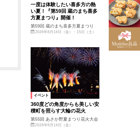
一度は体験したい喜多方の熱
い夏！『第59回 蔵のまち喜多
方夏まつり』開催！
第59回 蔵のまち喜多方夏まつり
2026年8月14日（金）・15日（土）
イベント
360度どの角度からも美しい安
積町を照らす大輪の花火
第55回 あさか野夏まつり花火大会
2026年8月14日（金）