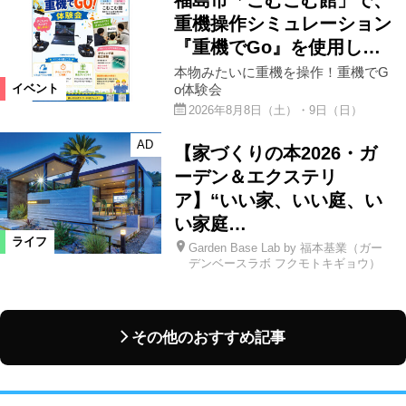
福島市「こむこむ館」で、
重機操作シミュレーション
『重機でGo』を使用し…
本物みたいに重機を操作！重機でG
o体験会
イベント
2026年8月8日（土）・9日（日）
AD
【家づくりの本2026・ガ
ーデン＆エクステリ
ア】“いい家、いい庭、い
い家庭…
ライフ
Garden Base Lab by 福本基業（ガー
デンベースラボ フクモトキギョウ）
その他のおすすめ記事