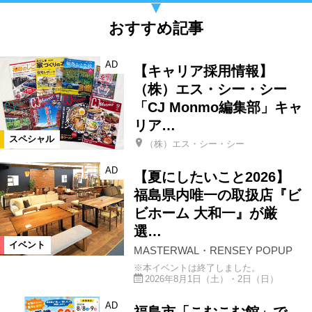
おすすめ記事
AD
【キャリア採用情報】
（株）エス・シー・シー
「CJ Monmo編集部」キャ
リア…
スペシャル
（株）エス・シー・シー
AD
【夏にしたいこと2026】
福島県内唯一の取扱店『ビ
ビホーム 大和一』が厳
選…
イベント
MASTERWAL・RENSEY POPUP
※本イベントは終了しました。
2026年8月1日（土）・2日（日）
AD