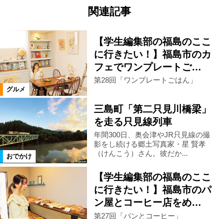
関連記事
【学生編集部の福島のここ
に行きたい！】福島市のカ
フェでワンプレートご…
第28回「ワンプレートごはん」
グルメ
三島町「第二只見川橋梁」
を走る只見線列車
年間300日、奥会津やJR只見線の撮
影をし続ける郷土写真家・星 賢孝
（けんこう）さん。彼だか...
おでかけ
【学生編集部の福島のここ
に行きたい！】福島市のパ
ン屋とコーヒー店をめ…
第27回「パンとコーヒー」