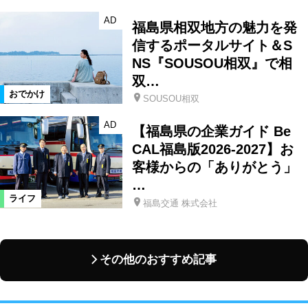
AD
福島県相双地方の魅力を発
信するポータルサイト＆S
NS『SOUSOU相双』で相
双…
おでかけ
SOUSOU相双
AD
【福島県の企業ガイド Be
CAL福島版2026-2027】お
客様からの「ありがとう」
…
ライフ
福島交通 株式会社
その他のおすすめ記事