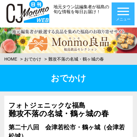
地元タウン誌編集者が福島の
旬な情報を毎日お届け！
メニュー
HOME
おでかけ
難攻不落の名城・鶴ヶ城の春
おでかけ
フォトジェニックな福島
難攻不落の名城・鶴ヶ城の春
第二十八回 会津若松市・鶴ヶ城（会津若
松城）