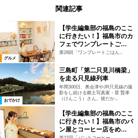
関連記事
【学生編集部の福島のここ
に行きたい！】福島市のカ
フェでワンプレートご…
第28回「ワンプレートごはん」
グルメ
三島町「第二只見川橋梁」
を走る只見線列車
年間300日、奥会津やJR只見線の撮
影をし続ける郷土写真家・星 賢孝
（けんこう）さん。彼だか...
おでかけ
【学生編集部の福島のここ
に行きたい！】福島市のパ
ン屋とコーヒー店をめ…
第27回「パンとコーヒー」