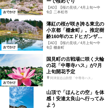
ーで桜めぐり
【AD】【桜の見頃／4月上旬〜中
小野町
鮫川村
米沢市
旬】二本松市
おでかけ
薄紅の桜が咲き誇る東北の
西郷村
仙台市
中島村
小京都「棚倉町」。推定樹
齢160年のエドヒガンザ…
栃木県
茨城県
高畠町
【AD】【桜の見頃／4月上旬〜中
旬】棚倉町
おでかけ
那須郡那須町
福島市郊外
国見町の古戦場に咲く大輪
の花「中尊寺ハス」が7月
那須塩原市
浅川町
上旬開花予定
阿津賀志山防塁「中尊寺ハス」
おでかけ
カテゴリ
山頂で「ほんとの空」を体
特産品
アウトドア
温泉
感！安達太良山へ行ってみ
よう