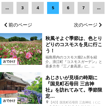
エリア
...
3
4
5
6
7
...
いわき市
浜通りエリア
浪江町
前のページ
次のページ
葛尾村
双葉町
大熊町
秋風そよぐ季節は、色とり
富岡町
川内村
楢葉町
どりのコスモスを見に行こ
う！
福島県内のコスモス畑2ヵ所を紹
広野町
福島市
二本松市
介。浪江町『コスモスガーデン』と
おでかけ
喜多方市『三ノ倉高原』に、...
郡山市
新地町
相馬市
あじさいが見頃の時期に
『国見町石母田 三吉神
県北エリア
県中エリア
新潟県
社』を訪れてみて。季節限
定…
おでかけ
【AD】国見町石母田 三吉神社（くに
三島町
会津エリア
南相馬市