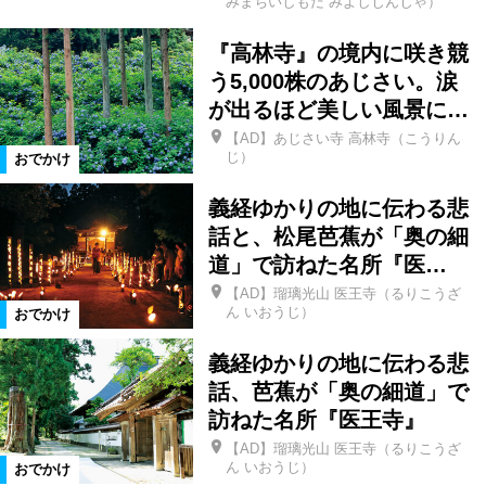
みまちいしもだ みよしじんじゃ）
『高林寺』の境内に咲き競
柳津町
金山町
昭和村
う5,000株のあじさい。涙
が出るほど美しい風景に…
南会津町
只見町
檜枝岐村
【AD】あじさい寺 高林寺（こうりん
じ）
おでかけ
下郷町
会津若松市
三春町
義経ゆかりの地に伝わる悲
話と、松尾芭蕉が「奥の細
猪苗代町
国見町
伊達市
道」で訪ねた名所『医…
【AD】瑠璃光山 医王寺（るりこうざ
ん いおうじ）
おでかけ
須賀川市
鏡石町
白河市
義経ゆかりの地に伝わる悲
話、芭蕉が「奥の細道」で
矢吹町
棚倉町
喜多方市
訪ねた名所『医王寺』
【AD】瑠璃光山 医王寺（るりこうざ
会津坂下町
会津美里町
飯舘村
ん いおうじ）
おでかけ