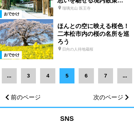
思いを馳せる境内散策…
絞り込む
瑠璃光山 医王寺
おでかけ
ほんとの空に映える桜色！
二本松市内の桜の名所を巡
ろう
日向の人待地蔵桜
おでかけ
...
3
4
5
6
7
...
前のページ
次のページ
SNS