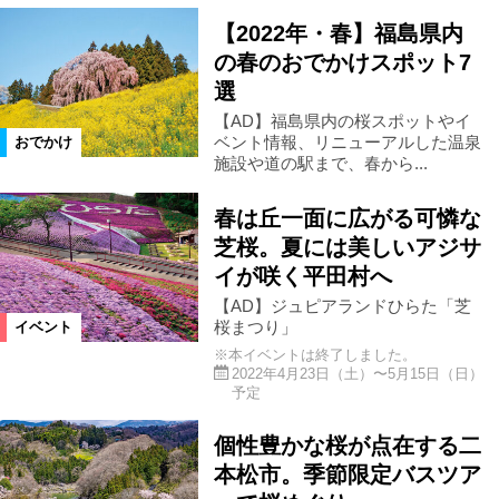
【2022年・春】福島県内
県南エリア
宮城県
磐梯町
の春のおでかけスポット7
選
玉川村
本宮市
平田村
【AD】福島県内の桜スポットやイ
ベント情報、リニューアルした温泉
おでかけ
施設や道の駅まで、春から...
山形県
天栄村
北塩原村
春は丘一面に広がる可憐な
芝桜。夏には美しいアジサ
矢祭町
桑折町
川俣町
イが咲く平田村へ
【AD】ジュピアランドひらた「芝
桜まつり」
イベント
大玉村
田村市
湯川村
※本イベントは終了しました。
2022年4月23日（土）〜5月15日（日）
予定
西会津町
古殿町
塙町
個性豊かな桜が点在する二
本松市。季節限定バスツア
石川町
福島県全域
泉崎村