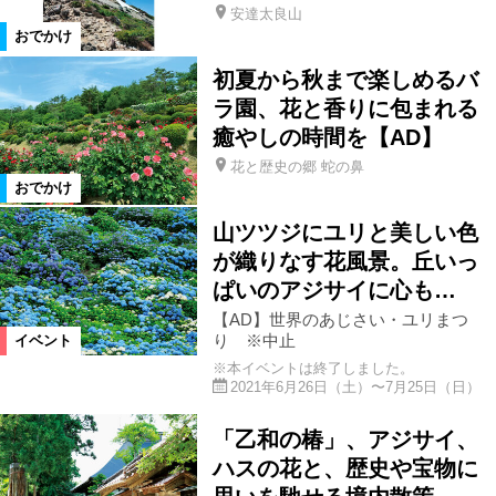
花スポット
公園
体験
安達太良山
おでかけ
初夏から秋まで楽しめるバ
史跡名勝
遊園地
テーマパーク
ラ園、花と香りに包まれる
癒やしの時間を【AD】
水族館
街歩き
グルメ
花と歴史の郷 蛇の鼻
おでかけ
カフェ
ランチ
アート
山ツツジにユリと美しい色
が織りなす花風景。丘いっ
ぱいのアジサイに心も…
博物館
美術館
見学
日帰り
【AD】世界のあじさい・ユリまつ
り ※中止
イベント
遠出
ドライブ
家族・子連れ
※本イベントは終了しました。
2021年6月26日（土）〜7月25日（日）
スキー・スノボ
デート
道の駅
「乙和の椿」、アジサイ、
ハスの花と、歴史や宝物に