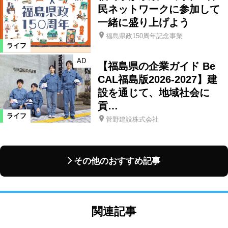
民ネットワークに参加して
一緒に盛り上げよう
福島県政150周年記念事業
ライフ
AD
【福島県の企業ガイド Be
CAL福島版2026-2027】建
設を通じて、地域社会に
貢…
ライフ
菅野建設株式会社
その他のおすすめ記事
関連記事