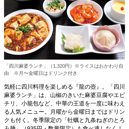
「四川麻婆ランチ」（1,320円）※ライスはおかわり自
由 ※月〜金曜日はドリンク付き
気軽に四川料理を楽しめる『龍の壺』。「四川
麻婆ランチ」は、山椒のきいた麻婆豆腐やエビ
チリ、小籠包など、中華の王道を一度に味わえ
る人気メニュー。月曜から金曜日まではドリン
クも付く。冬季限定の「牡蠣と九条ねぎのとろ
み麺」（935円・数量限定）も食べ逃しなく！