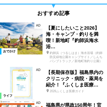
おすすめ記事
AD
【夏にしたいこと2026】
海・キャンプ・釣りを満
喫！新地町『釣師浜海水
浴…
おでかけ
釣師浜（つるしはま）海水浴場（釣師
防災緑地公園キャンプサイト／しんち
パンプトラック／新地町海釣り公園）
AD
【長期保存版】福島県内の
クリニック・病院・薬局を
紹介！『ふくしま医療…
2026ふくしま医療ガイド
ライフ
AD
福島県が県政150周年！官