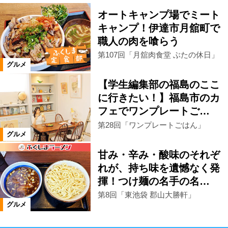
オートキャンプ場でミート
キャンプ！伊達市月舘町で
職人の肉を喰らう
第107回「月舘肉食堂 ぶたの休日」
グルメ
【学生編集部の福島のここ
に行きたい！】福島市のカ
フェでワンプレートご…
第28回「ワンプレートごはん」
グルメ
甘み・辛み・酸味のそれぞ
れが、持ち味を遺憾なく発
揮！つけ麺の名手の名…
第8回「東池袋 郡山大勝軒」
グルメ