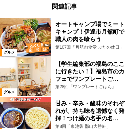
関連記事
オートキャンプ場でミート
キャンプ！伊達市月舘町で
職人の肉を喰らう
第107回「月舘肉食堂 ぶたの休日」
グルメ
【学生編集部の福島のここ
に行きたい！】福島市のカ
フェでワンプレートご…
第28回「ワンプレートごはん」
グルメ
甘み・辛み・酸味のそれぞ
れが、持ち味を遺憾なく発
揮！つけ麺の名手の名…
第8回「東池袋 郡山大勝軒」