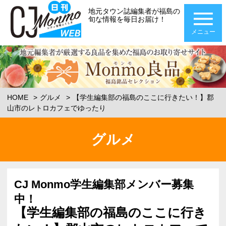
地元タウン誌編集者が福島の
旬な情報を毎日お届け！
メニュー
HOME
グルメ
【学生編集部の福島のここに行きたい！】郡
山市のレトロカフェでゆったり
グルメ
CJ Monmo学生編集部メンバー募集
中！
【学生編集部の福島のここに行き