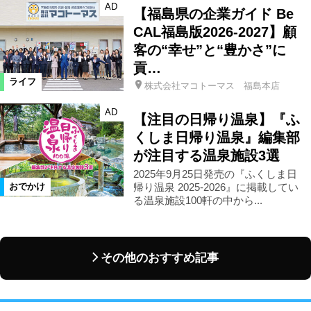
AD
【福島県の企業ガイド Be
CAL福島版2026-2027】顧
客の“幸せ”と“豊かさ”に
貢…
ライフ
株式会社マコトーマス 福島本店
AD
【注目の日帰り温泉】『ふ
くしま日帰り温泉』編集部
が注目する温泉施設3選
2025年9月25日発売の『ふくしま日
帰り温泉 2025-2026』に掲載してい
おでかけ
る温泉施設100軒の中から...
その他のおすすめ記事