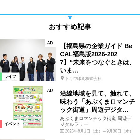
おすすめ記事
AD
【福島県の企業ガイド Be
CAL福島版2026-202
7】“未来をつなぐときは、
いま…
ライフ
トキワ印刷株式会社
AD
沿線地域を見て、触れて、
味わう「あぶくまロマンチ
ック街道」周遊デジタ…
あぶくまロマンチック街道 周遊デ
ジタルラリー
イベント
2026年8月1日（土）～9月30日（水）