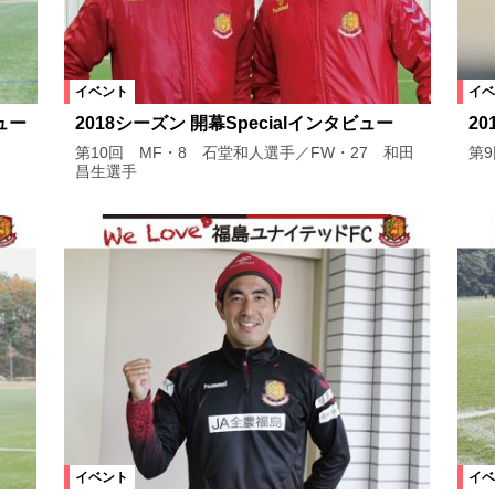
イベント
イベ
ュー
2018シーズン 開幕Specialインタビュー
2
第10回 MF・8 石堂和人選手／FW・27 和田
第
昌生選手
イベント
イベ