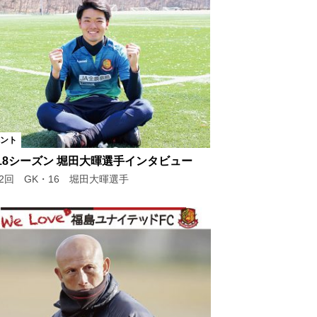
ント
018シーズン 堀田大暉選手インタビュー
12回 GK・16 堀田大暉選手