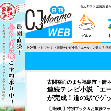
地元タウン誌編集者
グルメ
HOME
おでかけ
連続テレビ小説「エール」の舞台“川俣
古関裕而のまち福島市・街
連続テレビ小説「エー
が完成！道の駅でゲ
【川俣町】特別ブック＆お散歩マッ