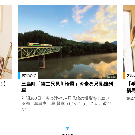
おでかけ
グル
！】
三島町「第二只見川橋梁」を走る只見線列
【
車
福
年間300日、奥会津やJR只見線の撮影をし続け
第2
る郷土写真家・星 賢孝（けんこう）さん。彼だ
か...