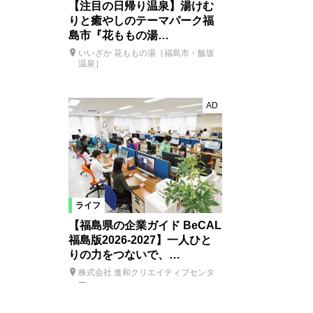
【注目の日帰り温泉】湯けむ
りと癒やしのテーマパーク福
島市『花ももの湯…
いいざか 花ももの湯［福島市・飯坂
温泉］
AD
ライフ
【福島県の企業ガイド BeCAL
福島版2026-2027】一人ひと
りの力をつないで、…
株式会社 進和クリエイティブセンタ
ー