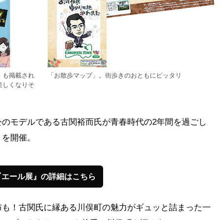
」も掲載され
「お散歩マップ」。街歩きのおともにピッタリ
楽しくなりそ
公のモデルである古関裕而氏が青春時代の2年間を過ごし
」を開催。
『エール展』の詳細はこちら
布も！古関氏に縁ある川俣町の魅力がギュッと詰まった一