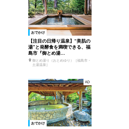
おでかけ
【注目の日帰り温泉】“美肌の
湯”と発酵食を満喫できる、福
島市『御とめ湯…
御とめ湯り（おとめゆり）［福島市・
土湯温泉］
AD
おでかけ