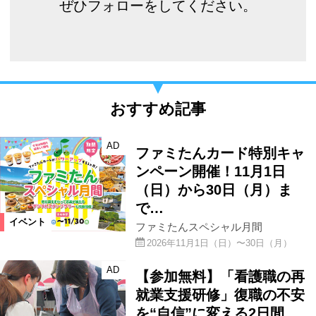
ぜひフォローをしてください。
おすすめ記事
AD
ファミたんカード特別キャ
ンペーン開催！11月1日
（日）から30日（月）ま
で…
イベント
ファミたんスペシャル月間
2026年11月1日（日）〜30日（月）
AD
【参加無料】「看護職の再
就業支援研修」復職の不安
を“自信”に変える2日間…