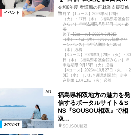
令和8年度 看護職の再就業支援研修
イベント
終了
【1コース】2026年5月26日
（火）・27日（水）［福島県看護会館
みらい］※申込期限 5月12日（火）必
着
終了
【2コース】2026年6月3日
（水）・4日（木）［ホテル福島グリ
ーンパレス］※申込期限 5月20日
（水）必着
【3コース】2026年9月29日（火）・30
日（水）［福島県看護会館みらい］※
申込期限 9月15日（火）必着
【4コース】2026年10月27日（火）・2
8日（水）［いわき産業創造館］※申
込期限 10月13日（火）必着
AD
福島県相双地方の魅力を発
信するポータルサイト＆S
NS『SOUSOU相双』で相
双…
おでかけ
SOUSOU相双