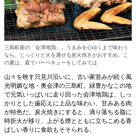
三島町産の「会津地鶏」。うまみを心ゆくまで味わう
なら、じっくりと火を通せる炭火焼きがおすすめ。こ
の夏は、庭でバーベキューをしてみては
山々を映す只見川沿いに、古い家並みが続く風
光明媚な地・奥会津の三島町。緑豊かなこの地
で元気いっぱいに走り回った会津地鶏は、しっ
かりとした歯応えに上品な味わい、甘みある肉
が特色だ。炭火焼きにすると、滴り落ちる脂に
時折火が移り、上がる煙とともに立ちこめる香
ばしい香りに食欲もそそられる。