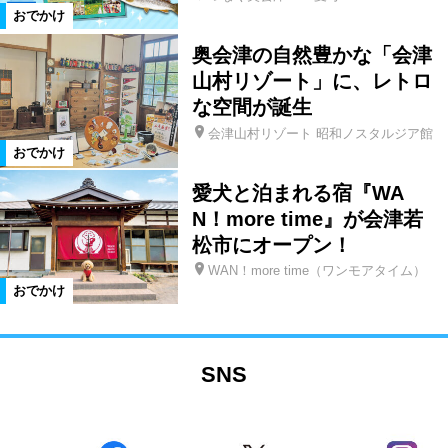
おでかけ
奥会津の自然豊かな「会津
山村リゾート」に、レトロ
な空間が誕生
会津山村リゾート 昭和ノスタルジア館
おでかけ
愛犬と泊まれる宿『WA
N！more time』が会津若
松市にオープン！
WAN！more time（ワンモアタイム）
おでかけ
SNS