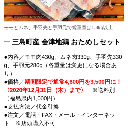
モモとムネ、手羽先と手羽元で総重量は1.3kg以上
三島町産 会津地鶏 おためしセット
●内容／モモ肉430g、ムネ肉330g、手羽先330
g、手羽元280g（各重量は変更になる場合あ
り）
●価格／
期間限定で通常4,600円を3,500円に！
〈2020年12月31日（木）まで〉
※送料別
（福島県内1,000円）
●支払方法／代金引換
●注文／電話・FAX・メール・インターネッ
ト ※店頭購入不可