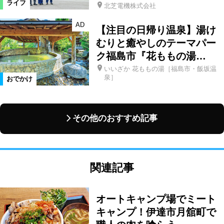
ライフ
北芝電機株式会社
AD
【注目の日帰り温泉】湯け
むりと癒やしのテーマパー
ク福島市『花ももの湯…
いいざか 花ももの湯［福島市・飯坂温
泉］
おでかけ
その他のおすすめ記事
関連記事
オートキャンプ場でミート
キャンプ！伊達市月舘町で