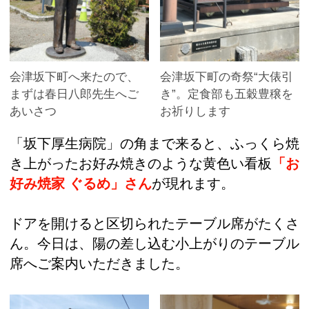
会津坂下町へ来たので、
会津坂下町の奇祭“大俵引
まずは春日八郎先生へご
き”。定食部も五穀豊穣を
あいさつ
お祈りします
「坂下厚生病院」の角まで来ると、ふっくら焼
き上がったお好み焼きのような黄色い看板
「お
好み焼家 ぐるめ」さん
が現れます。
ドアを開けると区切られたテーブル席がたくさ
ん。今日は、陽の差し込む小上がりのテーブル
席へご案内いただきました。