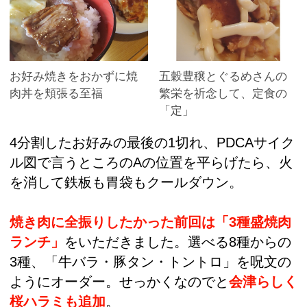
お好み焼きをおかずに焼
五穀豊穣とぐるめさんの
肉丼を頬張る至福
繁栄を祈念して、定食の
「定」
4分割したお好みの最後の1切れ、PDCAサイク
ル図で言うところのAの位置を平らげたら、火
を消して鉄板も胃袋もクールダウン。
焼き肉に全振りしたかった前回は「3種盛焼肉
ランチ」
をいただきました。選べる8種からの
3種、「牛バラ・豚タン・トントロ」を呪文の
ようにオーダー。せっかくなのでと
会津らしく
桜ハラミも追加
。