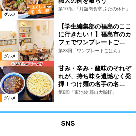
職人の肉を喰らう
第107回「月舘肉食堂 ぶたの休日」
グルメ
【学生編集部の福島のここ
に行きたい！】福島市のカ
フェでワンプレートご…
第28回「ワンプレートごはん」
グルメ
甘み・辛み・酸味のそれぞ
れが、持ち味を遺憾なく発
揮！つけ麺の名手の名…
第8回「東池袋 郡山大勝軒」
グルメ
SNS