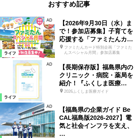
おすすめ記事
AD
【2026年9月30日（水）ま
で！参加店募集】子育てを
応援する「ファミたんカ…
ファミたんカード特別企画「ファミた
んスペシャル月間」参加店募集
ライフ
AD
【長期保存版】福島県内の
クリニック・病院・薬局を
紹介！『ふくしま医療…
2026ふくしま医療ガイド
ライフ
AD
【福島県の企業ガイド Be
CAL福島版2026-2027】電
気と社会インフラを支え、
…